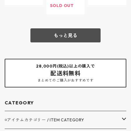
th - ジャングル
Shell - ジャン
ジャンパー(ワ
SOLD OUT
ジャケット - T
グル ジャケッ
ークジャケッ
OP CHARCOAL
ト - OLIVE GRE
ト) - LIGHT OLI
- CJ096-26-0
EN - CJ096-26
VE - CSJ005-
2 / ザ コロナユ
-03 / ザ コロナ
25-02 / ザ コロ
もっと見る
ーティリティ
ユーティリティ
ナユーティリテ
ィ
28,000円(税込)以上の購入で
配送料無料
まとめてのご購入がおすすめです
CATEGORY
◽️アイテムカテゴリー / ITEM CATEGORY