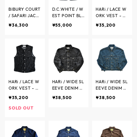
BIBURY COURT
D.C.WHITE / W
HARi / LACE W
/ SAFARI JACK
EST POINT BLA
ORK VEST - レ
ET paisley - サ
ZER - ウエスト
ースワークベス
¥36,300
¥55,000
¥35,200
ファリジャケッ
ポイント ブレ
ト - WHITE - 4
ト ペイズリー -
ザー ジャケッ
022-31 / ハリ
25-BS-01 / バ
ト - NAVY - D2
イブリーコート
41150-20 / デ
ィーシーホワイ
ト
HARi / LACE W
HARi / WIDE SL
HARi / WIDE SL
ORK VEST - レ
EEVE DENIM JA
EEVE DENIM JA
ースワークベス
CKET 12oz De
CKET 12oz De
¥35,200
¥38,500
¥38,500
ト - BLACK - 4
nim Used wash
nim Used wash
022-19 / ハリ
- ワイドスリー
- ワイドスリー
SOLD OUT
ブ デニムジャ
ブ デニムジャ
ケット 12オン
ケット 12オン
ス ユーズド加
ス ユーズド加
工 - BLACK - 4
工 - INDIGO - 4