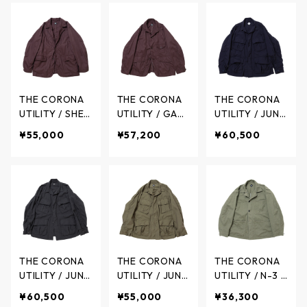
チョアコート
INDIGO / ティ
ケット 13.5オン
(カバーオール
ーシービージー
ス インディゴ
ジャケット) デ
ンズ
タブ - INDIGO /
ニムヘリンボー
ティーシービー
ン - INDIGO /
ジーンズ
ティーシービー
ジーンズ
THE CORONA
THE CORONA
THE CORONA
UTILITY / SHER
UTILITY / GAM
UTILITY / JUNG
RY TRAVELERS
E JACKET High
LE JACKET Wo
¥55,000
¥57,200
¥60,500
SPORTS COAT
Density Chamb
ol Tropical Clo
- シェリー トラ
ray Gabardine
th - ジャングル
ベラーズスポー
- ゲームジャケ
ジャケット - N
ツコート - BRO
ット - DARK BR
AVY - CJ096-
WN - CJ003-2
OWN - CJ001-
26-01 / ザ コロ
6-02 / ザ コロ
26-02 / ザ コロ
ナユーティリテ
ナユーティリテ
ナユーティリテ
ィ
ィ
ィ
THE CORONA
THE CORONA
THE CORONA
UTILITY / JUNG
UTILITY / JUNG
UTILITY / N-3 J
LE JACKET Wo
LE JACKET M-
UMPER Military
¥60,500
¥55,000
¥36,300
ol Tropical Clo
51 Nyco Parka
SZ H.B.T - N-3