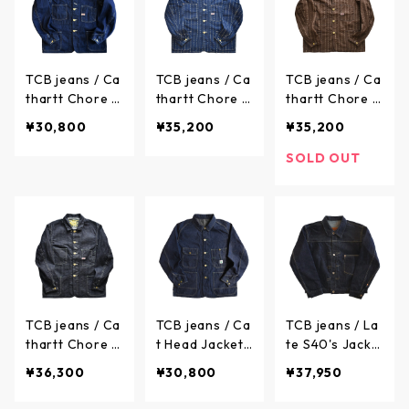
027-18 / ハリ
027-26 / ハリ
TCB jeans / Ca
TCB jeans / Ca
TCB jeans / Ca
thartt Chore C
thartt Chore C
thartt Chore C
oat 10oz - キ
oat Paw Stripe
oat Brown Pa
¥30,800
¥35,200
¥35,200
ャットハート
- キャットハー
w Stripe - キャ
チョアコート
ト チョアコー
ットハート チ
SOLD OUT
(カバーオール
ト(カバーオー
ョアコート(カ
ジャケット) /
ルジャケット)
バーオールジャ
ティーシービー
キャットポウ
ケット) ブラウ
ジーンズ
ストライプ(ウ
ン キャットポ
ォバッシュ) - I
ウ ストライプ
NDIGO / ティー
(ウォバッシュ)
シービージーン
- BROWN / テ
ズ
ィーシービージ
TCB jeans / Ca
TCB jeans / Ca
TCB jeans / La
ーンズ
thartt Chore C
t Head Jacket
te S40's Jacke
oat Denim Her
- キャットヘッ
t 13.5oz Indigo
¥36,300
¥30,800
¥37,950
ringbone - キ
ド ジャケット
Tab - Late S4
ャットハート
カバーオール -
0's デニムジャ