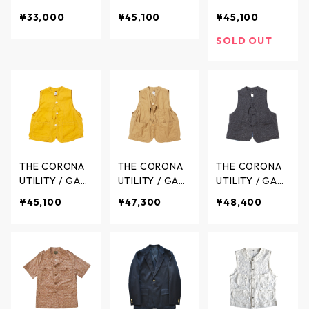
14oz Indigo Ta
E VEST Combe
E VEST Combe
¥33,000
¥45,100
¥45,100
b - S40's デニ
d Yarn Gabardi
d Yarn Gabardi
ムジャケット 1
ne w/BIO-WAS
ne w/BIO-WAS
SOLD OUT
4オンス (新モ
H - ゲームベス
H - ゲームベス
デル) インディ
ト - CHOCOLA
ト - RED - CV0
ゴタブ - INDIG
TE BROWN - C
02-26-09 / ザ
O / ティーシー
V002-26-08 /
コロナユーティ
ビージーンズ
ザ コロナユー
リティ
ティリティ
THE CORONA
THE CORONA
THE CORONA
UTILITY / GAM
UTILITY / GAM
UTILITY / GAM
E VEST Combe
E VEST Coron
E VEST Wool ×
¥45,100
¥47,300
¥48,400
d Yarn Gabardi
a Hunting OX -
Linen Tweed -
ne w/BIO-WAS
ゲームベスト -
ゲームベスト -
H - ゲームベス
DRY KHAKI - C
TOP CHARCOA
ト - MUSTARD
V002-26-11 /
L - CV002-26
- CV002-26-1
ザ コロナユー
-12 / ザ コロナ
0 / ザ コロナユ
ティリティ
ユーティリティ
ーティリティ