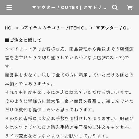
▼アウター / OUTER | クマドリス
トア - オーセンティックセレクトシ
ョップ
HO
◽️アイテムカテゴリー / ITEM CA
▼アウター / OU
ME
TEGORY
TER
■ご注文に際して
クマドリストアはお客様対応、商品管理から発送までの店舗運
営を店主ひとりで切り盛りしている小さなお店(ECストア)で
す。
商品数も少なく、決して全ての方に満足していただけるほどの
品揃えではありません。
それでも何度も楽しみにお店に訪れていただける方がいます。
そのような皆様方に最大限に良い商品を提案し、楽しんでいた
だける機会を提供したいと思っております。
そのため皆様には大変お手数をお掛けしておりますが、服選び
を気をつけていただき購入手続き完了後のご注文キャンセル、
サイズ変更などはないようにお願いしております。