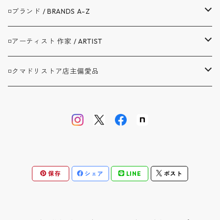
▼アウター / OUTER
◽️ブランド / BRANDS A-Z
コート / COAT
▼トップス / TOPS
A.G.SPALDING&BROS. / スポルディング
◽️アーティスト 作家 / ARTIST
ジャケット / JACKET
シャツ / SHIRTS
▼ボトムス / BOTTOMS
BAG'n'NOUN / バッグンナウン
BANDAIYA(ばんだいや)
◽️クマドリストア店主偏愛品
カバーオール / COVERALL
カットソー / CUT AND SEW
デニム ジーンズ / DENIM JEANS
▼セットアップ / SETUP
BARNSTORMER / バーンストーマー
JAVARA(じゃばら)
アブサンシャツ / MOJITO
カーディガン / CARDIGAN
スウェット / SWEAT
ロングパンツ / LONG PANTS
▼靴 / SHOES
BIBURY COURT / バイブリーコート
ゴヨウ
ウエストポイント JKT&PT / D.C.WHITE
ベスト / VEST
ニット / KNIT
ショートパンツ / SHORT PANTS
▼鞄 帽子 ファッション小物 / GOODS
COOL GREASE S / クールグリーススペリオーレ
佐々木洋品店 MITSUGU SASAKI
オフィサートラウザー ツータック / WORKERS
保存
シェア
LINE
ポスト
オーバーオール / OVERALL
バッグ・リュック / BAG・RUCKSACK
▼ストア別注品 / SPECIAL ORDER
CS1950 CM / シーエス1950クラシックモダン
クラフトバンダナ / BANDAIYA
ウォレット / WALLET