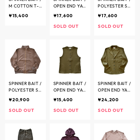
M COTTON T-S
OPEN END YAR
POLYESTER SM
HIRT / マルーデ
N THERMAL RIB
OOTH RAMOS
¥15,400
¥17,600
¥17,600
コットン 5部袖
CREW NECK /
PANTS / ポリエ
クルーネック T
空紡糸コットン
ステル スムー
SOLD OUT
SOLD OUT
シャツ カノコ -
サーマルリブク
ス ラモスパン
3colors - 1142
ルーネック - 3c
ツ - 2colors -
PK / スピナーベ
olors - 123TH /
501PS / スピナ
イト
スピナーベイト
ーベイト
SPINNER BAIT /
SPINNER BAIT /
SPINNER BAIT /
POLYESTER SM
OPEN END YAR
OPEN END YAR
OOTH BLOUSO
N WAFFLE VES
N WAFFLE TAIL
¥20,900
¥15,400
¥24,200
N / ポリエステ
T / オープンエ
ORED CARDIG
ル スムースブ
ンドヤーン ワ
AN / オープン
SOLD OUT
SOLD OUT
SOLD OUT
ルゾン - 2color
ッフル ベスト -
エンドヤーン
s - 215PS / ス
2colors - 216C
ワッフル テー
ピナーベイト
W / スピナーベ
ラード カーデ
イト
ィガン ジャケ