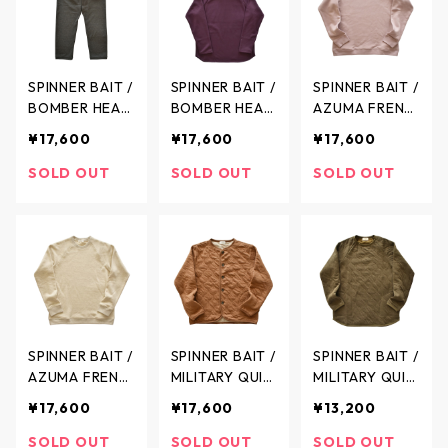
ット - 2colors
- 201CW / スピ
ナーベイト
SPINNER BAIT /
SPINNER BAIT /
SPINNER BAIT /
BOMBER HEAT
BOMBER HEAT
AZUMA FRENC
RAMOS PANTS
PULL PARKA /
H TERRY RAGL
¥17,600
¥17,600
¥17,600
/ ボンバーヒー
ボンバーヒート
AN CREWNECK
ト ラモスパン
プルパーカー -
SWEAT / アズ
SOLD OUT
SOLD OUT
SOLD OUT
ツ - 3colors -
5colors - 108B
マ裏毛 ラグラ
501BH / スピナ
H / スピナーベ
ン クルーネッ
ーベイト
イト
ク スウェット -
3colors - 126O
U / スピナーベ
イト
SPINNER BAIT /
SPINNER BAIT /
SPINNER BAIT /
AZUMA FRENC
MILITARY QUIL
MILITARY QUIL
H TERRY RAGL
T LINER CARDI
T RAGLAN WID
¥17,600
¥17,600
¥13,200
AN CREWNECK
GAN / ミリタリ
TH WIDE / ミリ
SWEAT melang
ーキルト ライ
タリーキルト
SOLD OUT
SOLD OUT
SOLD OUT