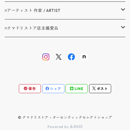
コート / COAT
▼トップス / TOPS
A.G.SPALDING&BROS. / スポルディング
◽️アーティスト 作家 / ARTIST
ジャケット / JACKET
シャツ / SHIRTS
▼ボトムス / BOTTOMS
BAG'n'NOUN / バッグンナウン
BANDAIYA(ばんだいや)
◽️クマドリストア店主偏愛品
カバーオール / COVERALL
カットソー / CUT AND SEW
デニム ジーンズ / DENIM JEANS
▼セットアップ / SETUP
BARNSTORMER / バーンストーマー
JAVARA(じゃばら)
アブサンシャツ / MOJITO
カーディガン / CARDIGAN
スウェット / SWEAT
ロングパンツ / LONG PANTS
▼靴 / SHOES
BIBURY COURT / バイブリーコート
ゴヨウ
ウエストポイント JKT&PT / D.C.WHITE
ベスト / VEST
ニット / KNIT
ショートパンツ / SHORT PANTS
▼鞄 帽子 ファッション小物 / GOODS
COOL GREASE S / クールグリーススペリオーレ
佐々木洋品店 MITSUGU SASAKI
オフィサートラウザー ツータック / WORKERS
保存
シェア
LINE
ポスト
オーバーオール / OVERALL
バッグ・リュック / BAG・RUCKSACK
▼ストア別注品 / SPECIAL ORDER
CS1950 CM / シーエス1950クラシックモダン
クラフトバンダナ / BANDAIYA
ウォレット / WALLET
D.C.WHITE / ディーシーホワイト
ケーブルボーダー ソックス / NAVY ROOTS
© クマドリストア - オーセンティックセレクトショップ
Powered by