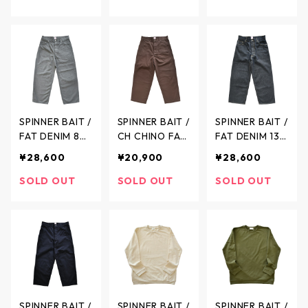
e / アズマ裏毛
ナーカーディガ
ラグランワイズ
ラグラン クル
ン - 4colors -
ワイド - 5color
ーネック スウ
211MK / スピナ
s - 1022MK /
ェット メラン
ーベイト
スピナーベイト
ジ - 2colors - 1
26OU / スピナ
ーベイト
SPINNER BAIT /
SPINNER BAIT /
SPINNER BAIT /
FAT DENIM 8o
CH CHINO FAT
FAT DENIM 13o
z. GRAY DENIM
PANTS FAT501
z. INDIGO DENI
¥28,600
¥20,900
¥28,600
/ ファットデニ
CH / CH チノ フ
M / ファットデ
ム 13.5オンス
ァットパンツ -
ニム 13オンス -
SOLD OUT
SOLD OUT
SOLD OUT
グレーデニム -
2colors - FAT5
INDIGO - FAT5
GRAY - FAT50
01CH / スピナ
03D / スピナー
3LD / スピナー
ーベイト
ベイト
ベイト
SPINNER BAIT /
SPINNER BAIT /
SPINNER BAIT /