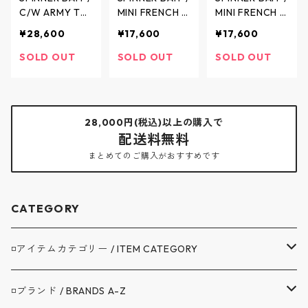
C/W ARMY TW
MINI FRENCH T
MINI FRENCH T
ILL FAT PANTS
ERRY CREW NE
ERRY CREW NE
¥28,600
¥17,600
¥17,600
/ コットンウー
CK SWEAT / ミ
CK SWEAT / ミ
ル アーミーツ
ニ裏毛 クルー
ニ裏毛 クルー
SOLD OUT
SOLD OUT
SOLD OUT
イル ファット
ネックスウェッ
ネックスウェッ
パンツ - 2color
ト - melange 2
ト - 3color - 1
s - FAT501AT /
color - 123MU
23MU / スピナ
スピナーベイト
/ スピナーベイ
ーベイト
28,000円(税込)以上の購入で
ト
配送料無料
まとめてのご購入がおすすめです
CATEGORY
◽️アイテムカテゴリー / ITEM CATEGORY
▼アウター / OUTER
◽️ブランド / BRANDS A-Z