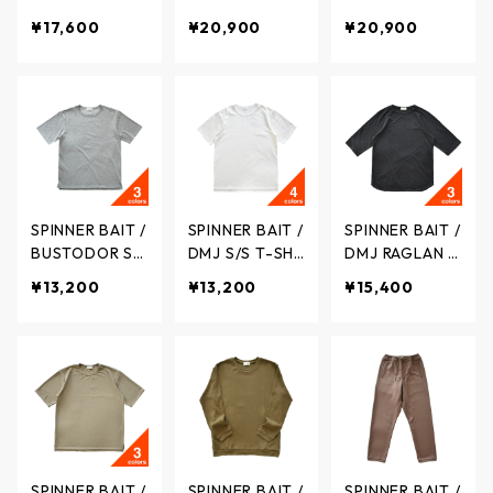
DER RAGLAN S
R POLO SHIRT /
LO SHIRT / マル
¥17,600
¥20,900
¥20,900
LEEVE T-SHIRT
レトロボーダー
ーデコットン
S / ヴィンテー
ポロシャツ - 2c
ポロシャツ カ
ジボーダー ラ
olors - 135RB /
ノコ - 2colors
グランクルーネ
スピナーベイト
- 135PK/ スピ
ック 5部袖Tシ
ナーベイト
ャツ - 3colors
- 136VB / スピ
ナーベイト
SPINNER BAIT /
SPINNER BAIT /
SPINNER BAIT /
BUSTODOR S/
DMJ S/S T-SHI
DMJ RAGLAN S
S T-shirt / バス
RT / ディアマリ
LEEVE T-SHIRT
¥13,200
¥13,200
¥15,400
トドール天竺
ージャージー
S / ディアマリ
セットインクル
S/S Tシャツ - 4
ージョーゼット
ーネック S/S T
colors - 114DJ
ラグランクルー
シャツ - 3color
/ スピナーベイ
ネック5部袖T
s - 114BDT / ス
ト
シャツ - 3color
ピナーベイト
s - 1011DJ / ス
ピナーベイト
SPINNER BAIT /
SPINNER BAIT /
SPINNER BAIT /