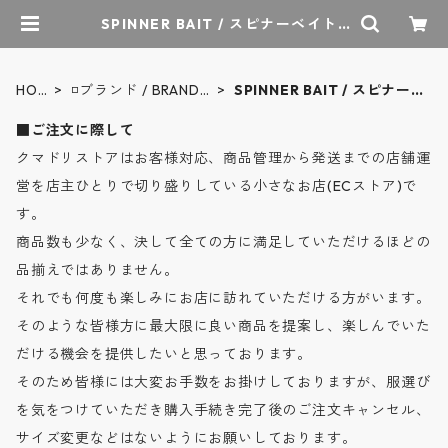
SPINNER BAIT / スピナーベイト |
クマドリストア - オーセンティック
セレクトショップ
HOM
◽️ブランド / BRANDS
SPINNER BAIT / スピナー
E
A-Z
ベイト
■ご注文に際して
クマドリストアはお客様対応、商品管理から発送までの店舗運
営を店主ひとりで切り盛りしている小さなお店(ECストア)で
す。
商品数も少なく、決して全ての方に満足していただけるほどの
品揃えではありません。
それでも何度も楽しみにお店に訪れていただける方がいます。
そのような皆様方に最大限に良い商品を提案し、楽しんでいた
だける機会を提供したいと思っております。
そのため皆様には大変お手数をお掛けしておりますが、服選び
を気をつけていただき購入手続き完了後のご注文キャンセル、
サイズ変更などはないようにお願いしております。