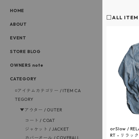
HOME
□ALL ITEM
ABOUT
EVENT
STORE BLOG
OWNERS note
CATEGORY
◽️アイテムカテゴリー / ITEM CA
TEGORY
▼アウター / OUTER
コート / COAT
orSlow / RE
ジャケット / JACKET
RT - リラ
カバーオール / COVERALL