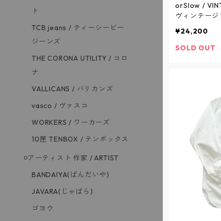
orSlow / VI
ト
ヴィンテージフ
GE - 03-V5
TCB jeans / ティーシービー
¥24,200
ジーンズ
SOLD OUT
THE CORONA UTILITY / コロ
ナ
VALLICANS / バリカンズ
vasco / ヴァスコ
WORKERS / ワーカーズ
10匣 TENBOX / テンボックス
◽️アーティスト 作家 / ARTIST
BANDAIYA(ばんだいや)
JAVARA(じゃばら)
ゴヨウ