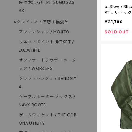
佐々木洋品店 MITSUGU SAS
orSlow / RE
AKI
RT - リラ
クシャツ - WH
◽️クマドリストア店主偏愛品
¥21,780
ウ
アブサンシャツ / MOJITO
SOLD OUT
ウエストポイント JKT&PT /
D.C.WHITE
オフィサートラウザー ツータ
ック / WORKERS
クラフトバンダナ / BANDAIY
A
ケーブルボーダー ソックス /
NAVY ROOTS
ゲームジャケット / THE COR
ONA UTILITY