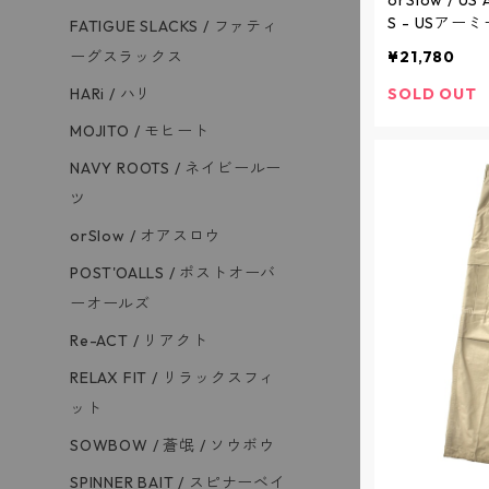
orSlow / US
S - USア
FATIGUE SLACKS / ファティ
グパンツ - KHA
ーグスラックス
¥21,780
ウ
HARi / ハリ
SOLD OUT
MOJITO / モヒート
NAVY ROOTS / ネイビールー
ツ
orSlow / オアスロウ
POST'OALLS / ポストオーバ
ーオールズ
Re-ACT / リアクト
RELAX FIT / リラックスフィ
ット
SOWBOW / 蒼氓 / ソウボウ
SPINNER BAIT / スピナーベイ