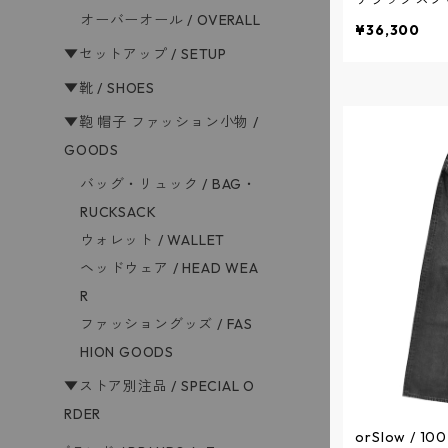
オーバーオール / OVERALL
ーオール - BLA
¥36,300
ロウ
▼セットアップ / SETUP
▼靴 / SHOES
▼鞄 帽子 ファッション小物 /
GOODS
バッグ・リュック / BAG・
RUCKSACK
ウォレット / WALLET
ヘッドウェア / HEAD WEA
R
ファッショングッズ / FAS
HION GOODS
▼ストア別注品 / SPECIAL O
RDER
orSlow / 10