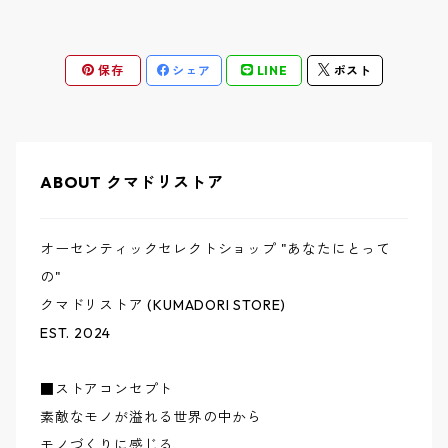
ベスト / VEST
ニット / KNIT
ショートパンツ / SHORT PANTS
▼鞄 帽子 ファッション小物 / GOODS
COOL GREASE S / クールグリーススペリオーレ
佐々木洋品店 MITSUGU SASAKI
オフィサートラウザー ツータック / WORKERS
保存
シェア
LINE
ポスト
オーバーオール / OVERALL
バッグ・リュック / BAG・RUCKSACK
▼ストア別注品 / SPECIAL ORDER
CS1950 CM / シーエス1950クラシックモダン
クラフトバンダナ / BANDAIYA
ウォレット / WALLET
D.C.WHITE / ディーシーホワイト
ケーブルボーダー ソックス / NAVY ROOTS
ABOUT クマドリストア
ヘッドウェア / HEAD WEAR
FATIGUE SLACKS / ファティーグスラックス
ゲームジャケット / THE CORONA UTILITY
オーセンティックセレクトショップ "あなたにとって
ファッショングッズ / FASHION GOODS
の"
HARi / ハリ
蒼氓シャツ ワンピースカラー / SOWBOW
クマドリストア (KUMADORI STORE)
EST. 2024
MOJITO / モヒート
パースバッグ / VASCO
■ストアコンセプト
NAVY ROOTS / ネイビールーツ
ビーチパンツ / RELAX FIT
素敵なモノが溢れる世界の中から
モノづくりに感じる