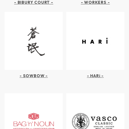
- BIBURY COURT -
- WORKERS -
- SOWBOW -
- HARi -