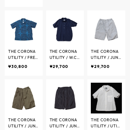
eck - W.C.W シ
eck - W.C.W シ
レザーロングベ
ャツプルオーバ
ャツプルオーバ
ルト - 2colors
ー ツイーディ
ー ツイーディ
/ リアクト
ーコットン マ
ーコットン ト
ルチチェック -
ラッドチェック
KHAKI x GREEN
- MOCHA x BR
- CS005-26-0
OWN - CS005
7 / ザ コロナユ
-26-08 / ザ コ
THE CORONA
THE CORONA
THE CORONA
ーティリティ
ロナユーティリ
UTILITY / FREN
UTILITY / W.C.
UTILITY / JUNG
ティ
CH CAFE SHIRT
W SHIRT PULLO
LE WALKER SH
¥30,800
¥29,700
¥29,700
S/S Dot Air -
VER S/S Frenc
ORTS High Den
フレンチカフェ
h Linen Shirtin
sity Nylon Taff
シャツ 半袖 ド
g - W.C.W シャ
eta - ジャング
ットエア - CHA
ツプルオーバー
ルウォーカー
RCOAL GRAY ×
半袖 フレンチ
ショーツ ハイ
BLUE - CS097-
リネン シャー
デンシティ ナ
26-01 / ザ コロ
ティング - NAV
イロンタフタ -
ナユーティリテ
Y - CS005S-2
LIGHT GRAY -
ィ
6-02 / ザ コロ
CP017-26-03 /
THE CORONA
THE CORONA
THE CORONA
ナユーティリテ
ザ コロナユー
UTILITY / JUNG
UTILITY / JUNG
UTILITY / UTILI