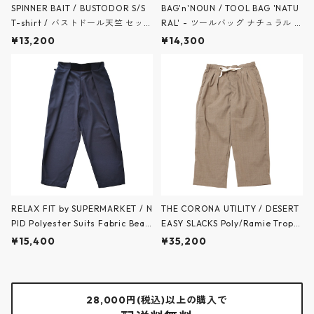
SPINNER BAIT / BUSTODOR S/S
BAG'n'NOUN / TOOL BAG 'NATU
T-shirt / バストドール天竺 セット
RAL' - ツールバッグ ナチュラル -
インクルーネック S/S Tシャツ - 3
NATURAL - 70020543 / バッグ
¥13,200
¥14,300
colors - 114BDT / スピナーベイト
ンナウン
RELAX FIT by SUPERMARKET / N
THE CORONA UTILITY / DESERT
PID Polyester Suits Fabric Beac
EASY SLACKS Poly/Ramie Tropic
hslacks - NPID ポリエステル スー
al - デザート イージースラックス
¥15,400
¥35,200
ツファブリック ビーチスラックス
ポリエステル×ラミー トロピカル -
- No.11 - NAVY / リラックスフィ
BEIGE KHAKI - CP027E-26-04 /
ット バイ スーパーマーケット
ザ コロナユーティリティ
28,000円(税込)以上の購入で