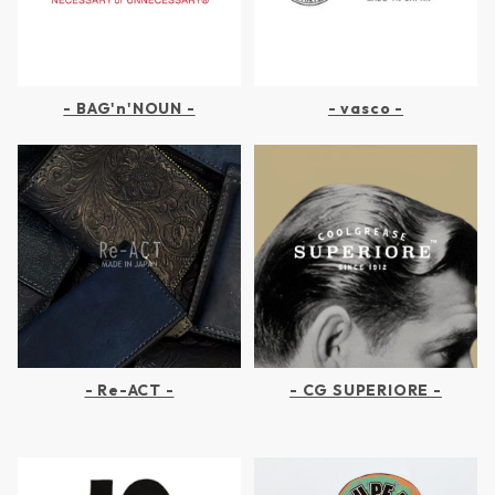
- BAG'n'NOUN -
- vasco -
- Re-ACT -
- CG SUPERIORE -