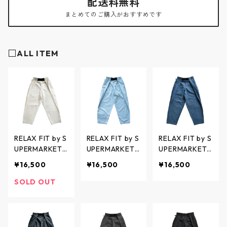
配送料無料
まとめてのご購入がおすすめです
□ALL ITEM
RELAX FIT by S
RELAX FIT by S
RELAX FIT by S
UPERMARKET /
UPERMARKET /
UPERMARKET /
Denim Beachp
Denim Beachp
Denim Beachp
¥16,500
¥16,500
¥16,500
ants - デニムビ
ants ICE WASH
ants USED WA
ーチパンツ - O
- デニムビーチ
SH - デニムビ
SOLD OUT
FFWHITE(生成
パンツ アイス
ーチパンツ ユ
り) - No.11 / リ
ウォッシュ - B
ーズドウォッシ
ラックスフィッ
LUE - No.11 / リ
ュ - BLUE - No.
ト バイ スーパ
ラックスフィッ
11 / リラックス