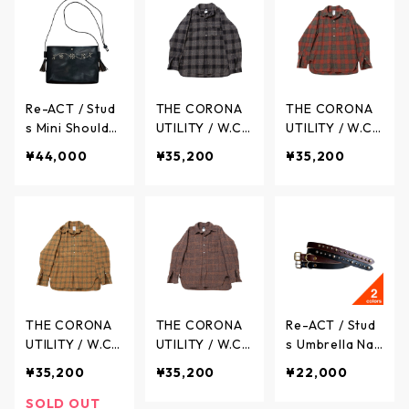
4L / ヴァスコ
ルダーバッグ
OWN - VS-267
ラージ - BROW
L / ヴァスコ
N - VS-248L /
ヴァスコ
Re-ACT / Stud
THE CORONA
THE CORONA
s Mini Shoulde
UTILITY / W.C.
UTILITY / W.C.
r Bag - スタッ
W SHIRT PULLO
W SHIRT PULLO
¥44,000
¥35,200
¥35,200
ズ ミニショル
VER Tweedy C
VER Tweedy C
ダー バッグ ク
otton Ombre P
otton Ombre P
ロムエクセルレ
laid - W.C.W シ
laid - W.C.W シ
ザー - BLACK -
ャツプルオーバ
ャツプルオーバ
RA2612-009R
ー ツイーディ
ー ツイーディ
C / リアクト
ーコットン オ
ーコットン オ
ンブレプレイド
ンブレプレイド
(チェック) - BL
(チェック) - RE
ACK x WHITE -
D x GREEN - C
THE CORONA
THE CORONA
Re-ACT / Stud
CS005-26-05
S005-26-06 /
UTILITY / W.C.
UTILITY / W.C.
s Umbrella Nar
/ ザ コロナユー
ザ コロナユー
W SHIRT PULLO
W SHIRT PULLO
row Long Belt
¥35,200
¥35,200
¥22,000
ティリティ
ティリティ
VER Tweedy C
VER Tweedy C
- スタッズ アン
otton Multi Ch
otton Trad Ch
ブレラ ナロー
SOLD OUT