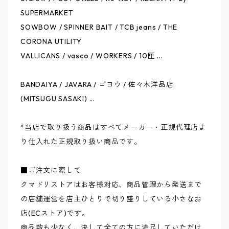
THE CORONA UTILITY / コロナ
SUPERMARKET
SOWBOW / SPINNER BAIT / TCB jeans / THE
VALLICANS / バリカンズ
CORONA UTILITY
VALLICANS / vasco / WORKERS / 10匣 ...
vasco / ヴァスコ
BANDAIYA / JAVARA / ゴヨウ / 佐々木洋品店
WORKERS / ワーカーズ
(MITSUGU SASAKI) ...
10匣 TENBOX / テンボックス
*当店で取り扱う商品はすべてメーカー・正規代理店よ
り仕入れた正規取り扱い商品です。
■ご注文に際して
クマドリストアはお客様対応、商品管理から発送まで
の店舗運営を店主ひとりで切り盛りしている小さなお
店(ECストア)です。
商品数も少なく、決して全ての方に満足していただけ