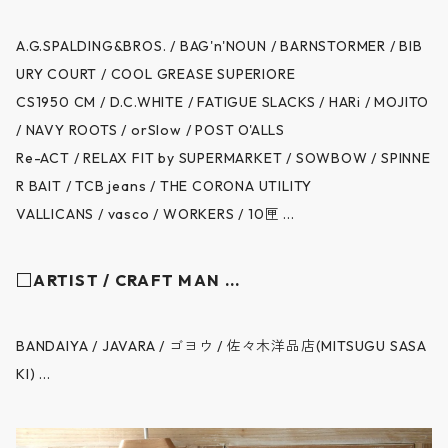
A.G.SPALDING&BROS. / BAG'n'NOUN / BARNSTORMER / BIB
URY COURT / COOL GREASE SUPERIORE
CS1950 CM / D.C.WHITE / FATIGUE SLACKS / HARi / MOJITO
/ NAVY ROOTS / orSlow / POST O'ALLS
Re-ACT / RELAX FIT by SUPERMARKET / SOWBOW / SPINNE
R BAIT / TCB jeans / THE CORONA UTILITY
VALLICANS / vasco / WORKERS / 10匣 ...
□ARTIST / CRAFT MAN ...
BANDAIYA / JAVARA / ゴヨウ / 佐々木洋品店(MITSUGU SASA
KI) ...