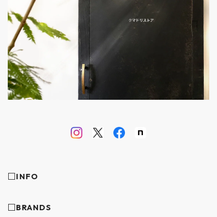
□INFO
□BRANDS