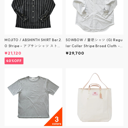
MOJITO / ABSHINTH SHIRT Bar.2.
SOWBOW / 蒼氓シャツ (G) Regu
0 Stripe - アブサンシャツ ストラ
lar Collar Stripe Broad Cloth -
イプ - BLACK - 2061-1101 / モヒ
ソウボウシャツ (G) レギュラーカ
¥21,120
¥29,700
ート
ラー ストライプブロード - WHITE
40%OFF
- SBSH07-26 / ソウボウ