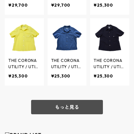
ィ
ティリティ
LE WALKER SH
LE WALKER SH
TY FIELD SHIRT
¥29,700
¥29,700
¥25,300
ORTS High Den
ORTS High Den
S/S Cotton La
sity Nylon Taff
sity Nylon Taff
wn Ripple - ユ
eta - ジャング
eta - ジャング
ーティリティ
ルウォーカー
ルウォーカー
フィールドシャ
ショーツ ハイ
ショーツ ハイ
ツ コットンロ
デンシティ ナ
デンシティ ナ
ーンリップル -
イロンタフタ -
イロンタフタ -
WHITE - CS00
OD - CP017-2
BLACK - CP017
1S-26-01 / ザ
6-02 / ザ コロ
-26-01 / ザ コ
コロナユーティ
THE CORONA
THE CORONA
THE CORONA
ナユーティリテ
ロナユーティリ
リティ
UTILITY / UTILI
UTILITY / UTILI
UTILITY / UTILI
ィ
ティ
TY FIELD SHIRT
TY FIELD SHIRT
TY FIELD SHIRT
¥25,300
¥25,300
¥25,300
S/S Cotton La
S/S Cotton La
S/S Cotton La
wn Ripple - ユ
wn Ripple - ユ
wn Ripple - ユ
ーティリティ
ーティリティ
ーティリティ
フィールドシャ
フィールドシャ
フィールドシャ
ツ コットンロ
ツ コットンロ
ツ コットンロ
もっと見る
ーンリップル -
ーンリップル -
ーンリップル -
YELLOW - CS0
BLUE - CS001
NAVY - CS001
01S-26-02 / ザ
S-26-04 / ザ
S-26-03 / ザ
コロナユーティ
コロナユーティ
コロナユーティ