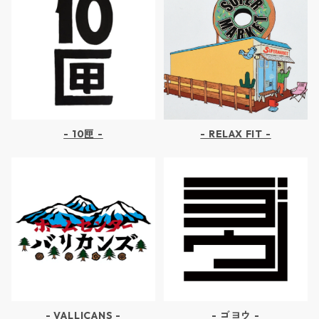
- 10匣 -
- RELAX FIT -
- VALLICANS -
- ゴヨウ -