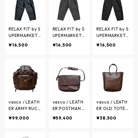
ーマーケット
ト バイ スーパ
フィット バイ
ーマーケット
スーパーマーケ
ット
RELAX FIT by S
RELAX FIT by S
RELAX FIT by S
UPERMARKET /
UPERMARKET /
UPERMARKET /
Denim Beachp
Denim Beachp
Denim Beachp
¥16,500
¥16,500
¥16,500
ants ONE WAS
ants USED WA
ants ONE WAS
H - デニムビー
SH - デニムビ
H - デニムビー
チパンツ ワン
ーチパンツ ユ
チパンツ ワン
ウォッシュ - B
ーズドウォッシ
ウォッシュ - B
LUE - No.11 / リ
ュ - BLACK - N
LACK - No.11 /
ラックスフィッ
o.11 / リラック
リラックスフィ
ト バイ スーパ
スフィット バ
ット バイ スー
ーマーケット
イ スーパーマ
パーマーケット
ーケット
vasco / LEATH
vasco / LEATH
vasco / LEATH
ER ARMY RUCK
ER POSTMAN S
ER OLD TOTE
SACK - レザー
HOULDER BAG
BAG LARGE -
¥99,000
¥59,400
¥38,500
アーミー リュ
LARGE (PLAN
レザー オール
ックサック - B
E) - レザー ポ
ド トートバッ
ROWN - VS-20
ストマン ショ
グ ラージ - BR