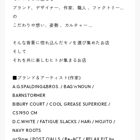
orSlow / オアスロウ
ファットパンツ&デニム / SPINNER BAIT
ブランド、デザイナー、作家、職人 、ファクトリー...
の
こだわりや想い、姿勢 、カルチャー ...
POST'OALLS / ポストオーバーオールズ
ファティーグパンツ / orSlow
そんな背景に惚れ込んだモノを選び集めたお店
Re-ACT / リアクト
40's ジャケット&ジーンズ / TCB jeans
そして
それを共に楽しむヒトが集まるお店
RELAX FIT / リラックスフィット
ポマード / CGS&CS1950 CM
■ブランド＆アーティスト(作家)
SOWBOW / 蒼氓 / ソウボウ
ワックスドコットン ジャケット / BIBURY COURT
A.G.SPALDING&BROS. / BAG'n'NOUN /
BARNSTORMER
SPINNER BAIT / スピナーベイト
BIBURY COURT / COOL GREASE SUPERIORE /
CS1950 CM
TCB jeans / ティーシービージーンズ
D.C.WHITE / FATIGUE SLACKS / HARi / MOJITO /
NAVY ROOTS
orSlow / POST O'ALLS / Re-ACT / RELAX FIT by