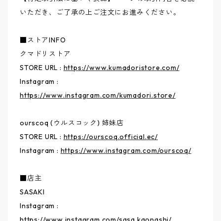
いただき、ご了承の上ご注文にお進みください。
■ストアINFO
クマドリストア
STORE URL :
https://www.kumadoristore.com/
Instagram :
https://www.instagram.com/kumadori.store/
ourscoq (ウルスコック) 姉妹店
STORE URL :
https://ourscoq.official.ec/
Instagram :
https://www.instagram.com/ourscoq/
■店主
SASAKI
Instagram :
https://www.instagram.com/sasa.kaonashi/