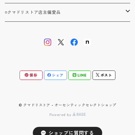
ジャケット / JACKET
シャツ / SHIRTS
▼ボトムス / BOTTOMS
BAG'n'NOUN / バッグンナウン
BANDAIYA(ばんだいや)
◽️クマドリストア店主偏愛品
カバーオール / COVERALL
カットソー / CUT AND SEW
デニム ジーンズ / DENIM JEANS
▼セットアップ / SETUP
BARNSTORMER / バーンストーマー
JAVARA(じゃばら)
アブサンシャツ / MOJITO
カーディガン / CARDIGAN
スウェット / SWEAT
ロングパンツ / LONG PANTS
▼靴 / SHOES
BIBURY COURT / バイブリーコート
ゴヨウ
ウエストポイント JKT&PT / D.C.WHITE
ベスト / VEST
ニット / KNIT
ショートパンツ / SHORT PANTS
▼鞄 帽子 ファッション小物 / GOODS
COOL GREASE S / クールグリーススペリオーレ
佐々木洋品店 MITSUGU SASAKI
オフィサートラウザー ツータック / WORKERS
保存
シェア
LINE
ポスト
オーバーオール / OVERALL
バッグ・リュック / BAG・RUCKSACK
▼ストア別注品 / SPECIAL ORDER
CS1950 CM / シーエス1950クラシックモダン
クラフトバンダナ / BANDAIYA
ウォレット / WALLET
D.C.WHITE / ディーシーホワイト
ケーブルボーダー ソックス / NAVY ROOTS
© クマドリストア - オーセンティックセレクトショップ
Powered by
ヘッドウェア / HEAD WEAR
FATIGUE SLACKS / ファティーグスラックス
ゲームジャケット / THE CORONA UTILITY
ショップに質問する