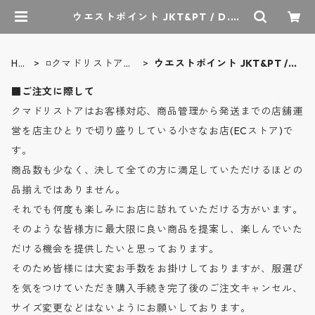
ウエストポイント JKT&PT / D.C.
WHITE | クマドリストア - オーセ
ンティックセレクトショップ
HO
◽️クマドリストア店
ウエストポイント JKT&PT /
ME
主偏愛品
D.C.WHITE
■ご注文に際して
クマドリストアはお客様対応、商品管理から発送までの店舗運
営を店主ひとりで切り盛りしている小さなお店(ECストア)で
す。
商品数も少なく、決して全ての方に満足していただけるほどの
品揃えではありません。
それでも何度も楽しみにお店に訪れていただける方がいます。
そのような皆様方に最大限に良い商品を提案し、楽しんでいた
だける機会を提供したいと思っております。
そのため皆様には大変お手数をお掛けしておりますが、服選び
を気をつけていただき購入手続き完了後のご注文キャンセル、
サイズ変更などはないようにお願いしております。