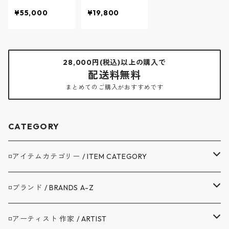
ZER - ウエスト
ERICAN TROUS
¥55,000
¥19,800
ポイント ブレ
ERS - ウエスト
ザー ジャケッ
ポイント アメ
ト - NAVY - D2
リカントラウザ
41150-20 / デ
ーズ パンツ - B
ィーシーホワイ
EIGE - D24185
28,000円(税込)以上の購入で
ト
0-35 / ディー
配送料無料
シーホワイト
まとめてのご購入がおすすめです
CATEGORY
◽️アイテムカテゴリー / ITEM CATEGORY
▼アウター / OUTER
◽️ブランド / BRANDS A-Z
コート / COAT
▼トップス / TOPS
A.G.SPALDING&BROS. / スポルディング
◽️アーティスト 作家 / ARTIST