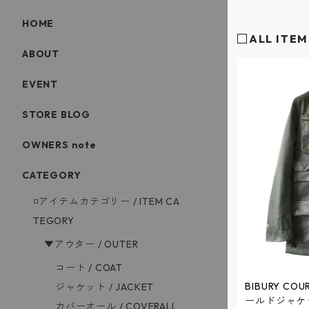
HOME
□ALL ITEM
ABOUT
EVENT
STORE BLOG
OWNERS note
CATEGORY
◽️アイテムカテゴリー / ITEM CA
TEGORY
▼アウター / OUTER
コート / COAT
BIBURY C
ジャケット / JACKET
ールドジャケッ
カバーオール / COVERALL