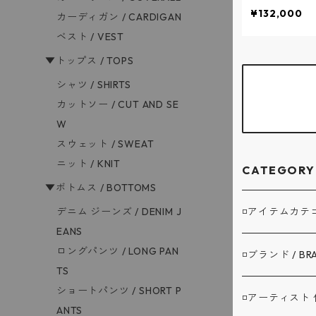
¥132,000
カーディガン / CARDIGAN
ベスト / VEST
▼トップス / TOPS
シャツ / SHIRTS
カットソー / CUT AND SE
W
スウェット / SWEAT
ニット / KNIT
CATEGORY
▼ボトムス / BOTTOMS
デニム ジーンズ / DENIM J
◽️アイテムカテゴリ
EANS
ロングパンツ / LONG PAN
▼アウター / O
◽️ブランド / BR
TS
ショートパンツ / SHORT P
コート / COAT
▼トップス / T
A.G.SPALDI
◽️アーティスト 作
ANTS