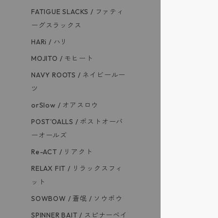
FATIGUE SLACKS / ファティ
ーグスラックス
SPINNER BA
HARi / ハリ
TCB jeans
MOJITO / モヒート
NAVY ROOTS / ネイビールー
THE CORONA 
ツ
orSlow / オアスロウ
VALLICANS 
POST'OALLS / ポストオーバ
ーオールズ
vasco / ヴァ
Re-ACT / リアクト
RELAX FIT / リラックスフィ
WORKERS /
ット
SOWBOW / 蒼氓 / ソウボウ
10匣 TENBOX
SPINNER BAIT / スピナーベイ