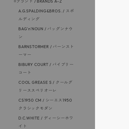
◽️ブランド / BRANDS A-Z
HARi / ハリ
蒼氓シャツ ワン
A.G.SPALDING&BROS. / スポ
ルディング
MOJITO / モ
パースバッグ / 
BAG'n'NOUN / バッグンナウ
ン
NAVY ROOTS
ビーチパンツ / R
BARNSTORMER / バーンスト
ーマー
orSlow / オ
ファットパンツ&デニ
BIBURY COURT / バイブリー
コート
POST'OALL
ファティーグパンツ
COOL GREASE S / クールグ
リーススペリオーレ
Re-ACT / リ
40's ジャケット
CS1950 CM / シーエス1950
クラシックモダン
RELAX FIT 
ポマード / CGS
D.C.WHITE / ディーシーホワ
イト
SOWBOW / 蒼
ワックスドコットン