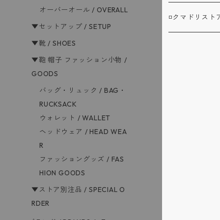
オーバーオール / OVERALL
ジャケット / JAC
シャツ / SHIRTS
▼ボトムス / B
BAG'n'NOUN
BANDAIYA(
◽️クマドリス
▼セットアップ / SETUP
カバーオール / CO
▼靴 / SHOES
カットソー / CUT 
デニム ジーンズ / D
▼セットアップ /
BARNSTORM
JAVARA(じゃば
アブサンシャツ /
▼鞄 帽子 ファッション小物 /
カーディガン / CA
スウェット / SWE
GOODS
ロングパンツ / LO
▼靴 / SHOES
BIBURY COU
ゴヨウ
ウエストポイント J
バッグ・リュック / BAG・
ベスト / VEST
ニット / KNIT
ショートパンツ / S
RUCKSACK
▼鞄 帽子 ファッ
COOL GREA
佐々木洋品店 MIT
オフィサートラウ
ウォレット / WALLET
オーバーオール / 
ヘッドウェア / HEAD WEA
バッグ・リュック /
▼ストア別注品 / 
CS1950 CM
クラフトバンダナ 
R
ファッショングッズ / FAS
ウォレット / WAL
D.C.WHITE
ケーブルボーダー 
HION GOODS
▼ストア別注品 / SPECIAL O
ヘッドウェア / HE
FATIGUE S
ゲームジャケット /
RDER
ファッショングッズ /