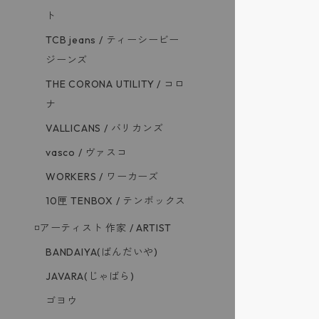
ト
TCB jeans / ティーシービー
ジーンズ
THE CORONA UTILITY / コロ
ナ
VALLICANS / バリカンズ
vasco / ヴァスコ
WORKERS / ワーカーズ
10匣 TENBOX / テンボックス
◽️アーティスト 作家 / ARTIST
BANDAIYA(ばんだいや)
JAVARA(じゃばら)
ゴヨウ