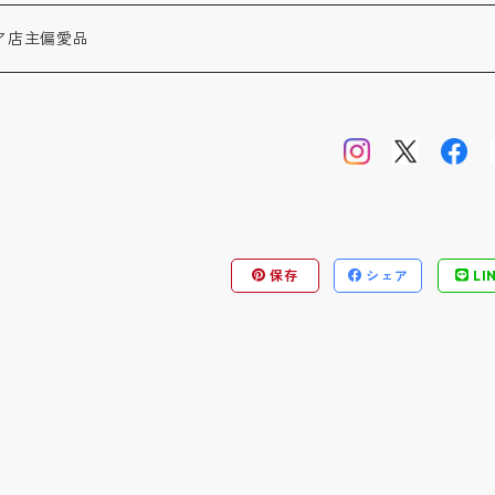
KET
OTTOMS
 / バッグンナウン
ばんだいや)
トア店主偏愛品
VERALL
AND SEW
ENIM JEANS
 SETUP
ER / バーンストーマー
ら)
 MOJITO
RDIGAN
AT
NG PANTS
RT / バイブリーコート
KT&PT / D.C.WHITE
HORT PANTS
ション小物 / GOODS
SE S / クールグリーススペリオーレ
SUGU SASAKI
ザー ツータック / WORKERS
保存
シェア
LI
OVERALL
 BAG・RUCKSACK
SPECIAL ORDER
 / シーエス1950クラシックモダン
/ BANDAIYA
LET
 / ディーシーホワイト
ソックス / NAVY ROOTS
AD WEAR
LACKS / ファティーグスラックス
 THE CORONA UTILITY
 FASHION GOODS