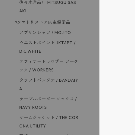
佐々木洋品店 MITSUGU SAS
AKI
◽️クマドリストア店主偏愛品
アブサンシャツ / MOJITO
ウエストポイント JKT&PT /
D.C.WHITE
オフィサートラウザー ツータ
ック / WORKERS
クラフトバンダナ / BANDAIY
A
ケーブルボーダー ソックス /
NAVY ROOTS
ゲームジャケット / THE COR
ONA UTILITY