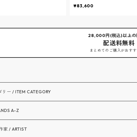
¥83,600
28,000円(税込)以上
配送料無料
まとめてのご購入がおすす
ー / ITEM CATEGORY
UTER
ANDS A-Z
OPS
NG&BROS. / スポルディング
家 / ARTIST