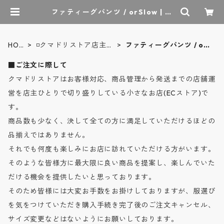
ファティーグパンツ / orSlow | ク
マドリストア - オーセンティックセ
レクトショップ
HOM
◽️クマドリストア店主偏
ファティーグパンツ / or
E
愛品
Slow
■ご注文に際して
クマドリストアはお客様対応、商品管理から発送までの店舗運
営を店主ひとりで切り盛りしている小さなお店(ECストア)で
す。
商品数も少なく、決して全ての方に満足していただけるほどの
品揃えではありません。
それでも何度も楽しみにお店に訪れていただける方がいます。
そのような皆様方に最大限に良い商品を提案し、楽しんでいた
だける機会を提供したいと思っております。
そのため皆様には大変お手数をお掛けしておりますが、服選び
を気をつけていただき購入手続き完了後のご注文キャンセル、
サイズ変更などはないようにお願いしております。