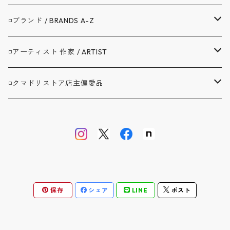
▼アウター / OUTER
◽️ブランド / BRANDS A-Z
コート / COAT
▼トップス / TOPS
A.G.SPALDING&BROS. / スポルディング
◽️アーティスト 作家 / ARTIST
ジャケット / JACKET
シャツ / SHIRTS
▼ボトムス / BOTTOMS
BAG'n'NOUN / バッグンナウン
BANDAIYA(ばんだいや)
◽️クマドリストア店主偏愛品
カバーオール / COVERALL
カットソー / CUT AND SEW
デニム ジーンズ / DENIM JEANS
▼セットアップ / SETUP
BARNSTORMER / バーンストーマー
JAVARA(じゃばら)
アブサンシャツ / MOJITO
カーディガン / CARDIGAN
スウェット / SWEAT
ロングパンツ / LONG PANTS
▼靴 / SHOES
BIBURY COURT / バイブリーコート
ゴヨウ
ウエストポイント JKT&PT / D.C.WHITE
ベスト / VEST
ニット / KNIT
ショートパンツ / SHORT PANTS
▼鞄 帽子 ファッション小物 / GOODS
COOL GREASE S / クールグリーススペリオーレ
佐々木洋品店 MITSUGU SASAKI
オフィサートラウザー ツータック / WORKERS
保存
シェア
LINE
ポスト
オーバーオール / OVERALL
バッグ・リュック / BAG・RUCKSACK
▼ストア別注品 / SPECIAL ORDER
CS1950 CM / シーエス1950クラシックモダン
クラフトバンダナ / BANDAIYA