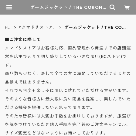
ゲームジャケット / THE CORONA
UTILITY | クマドリストア - オーセ
ンティックセレクトショップ
HO
◽️クマドリストア店
ゲームジャケット / THE COR
ME
主偏愛品
ONA UTILITY
■ご注文に際して
クマドリストアはお客様対応、商品管理から発送までの店舗運
営を店主ひとりで切り盛りしている小さなお店(ECストア)で
す。
商品数も少なく、決して全ての方に満足していただけるほどの
品揃えではありません。
それでも何度も楽しみにお店に訪れていただける方がいます。
そのような皆様方に最大限に良い商品を提案し、楽しんでいた
だける機会を提供したいと思っております。
そのため皆様には大変お手数をお掛けしておりますが、服選び
を気をつけていただき購入手続き完了後のご注文キャンセル、
サイズ変更などはないようにお願いしております。