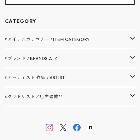
CATEGORY
◽️アイテムカテゴリー / ITEM CATEGORY
▼アウター / OUTER
◽️ブランド / BRANDS A-Z
コート / COAT
▼トップス / TOPS
A.G.SPALDING&BROS. / スポルディング
◽️アーティスト 作家 / ARTIST
ジャケット / JACKET
シャツ / SHIRTS
▼ボトムス / BOTTOMS
BAG'n'NOUN / バッグンナウン
BANDAIYA(ばんだいや)
◽️クマドリストア店主偏愛品
カバーオール / COVERALL
カットソー / CUT AND SEW
デニム ジーンズ / DENIM JEANS
▼セットアップ / SETUP
BARNSTORMER / バーンストーマー
JAVARA(じゃばら)
アブサンシャツ / MOJITO
カーディガン / CARDIGAN
スウェット / SWEAT
ロングパンツ / LONG PANTS
▼靴 / SHOES
BIBURY COURT / バイブリーコート
ゴヨウ
ウエストポイント JKT&PT / D.C.WHITE