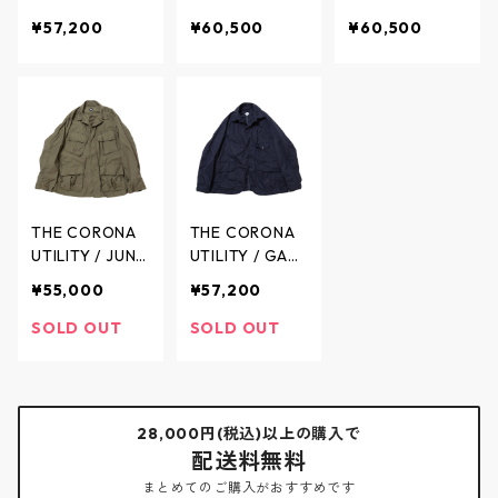
E JACKET High
LE JACKET Wo
LE JACKET Wo
¥57,200
¥60,500
¥60,500
Density Chamb
ol Tropical Clo
ol Tropical Clo
ray Gabardine
th - ジャングル
th - ジャングル
- ゲームジャケ
ジャケット - N
ジャケット - T
ット - DARK BR
AVY - CJ096-
OP CHARCOAL
OWN - CJ001-
26-01 / ザ コロ
- CJ096-26-0
26-02 / ザ コロ
ナユーティリテ
2 / ザ コロナユ
ナユーティリテ
ィ
ーティリティ
ィ
THE CORONA
THE CORONA
UTILITY / JUNG
UTILITY / GAM
LE JACKET M-
E JACKET High
¥55,000
¥57,200
51 Nyco Parka
Density Chamb
Shell - ジャン
ray Gabardine
SOLD OUT
SOLD OUT
グル ジャケッ
- ゲームジャケ
ト - OLIVE GRE
ット - MIDNIGH
EN - CJ096-26
T NAVY - CJ0
-03 / ザ コロナ
01-26-01 / ザ
28,000円(税込)以上の購入で
ユーティリティ
コロナユーティ
配送料無料
リティ
まとめてのご購入がおすすめです