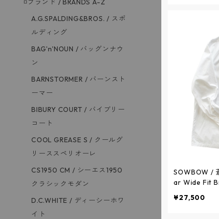
◽️ブランド / BRANDS A-Z
A.G.SPALDING&BROS. / スポ
ルディング
BAG'n'NOUN / バッグンナウ
ン
BARNSTORMER / バーンスト
ーマー
BIBURY COURT / バイブリー
コート
COOL GREASE S / クールグ
リーススペリオーレ
CS1950 CM / シーエス1950
SOWBOW / 蒼
ar Wide Fi
クラシックモダン
ンピースカラー
¥27,500
D.C.WHITE / ディーシーホワ
WHITE / ソ
イト