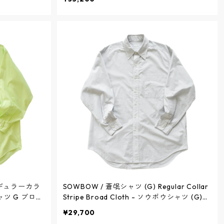
H07S-5Q /
- WHITE / ソウボウ
レギュラーカラ
SOWBOW / 蒼氓シャツ (G) Regular Collar
シャツ G ブロー
Stripe Broad Cloth - ソウボウシャツ (G)
ウボウ
レギュラーカラー ストライプブロード - WH
¥29,700
ITE - SBSH07-26 / ソウボウ