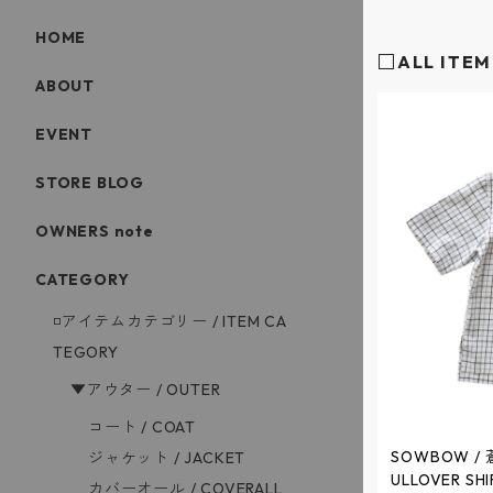
HOME
□ALL ITEM
ABOUT
EVENT
STORE BLOG
OWNERS note
CATEGORY
◽️アイテムカテゴリー / ITEM CA
TEGORY
▼アウター / OUTER
コート / COAT
SOWBOW / 
ジャケット / JACKET
ULLOVER SHI
カバーオール / COVERALL