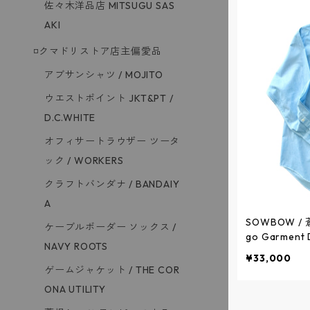
佐々木洋品店 MITSUGU SAS
AKI
◽️クマドリストア店主偏愛品
アブサンシャツ / MOJITO
ウエストポイント JKT&PT /
D.C.WHITE
オフィサートラウザー ツータ
ック / WORKERS
クラフトバンダナ / BANDAIY
A
SOWBOW / 蒼氓シャツ G 
ケーブルボーダー ソックス /
go Garment
NAVY ROOTS
G ブロード 
¥33,000
- SAX - SBS
ゲームジャケット / THE COR
ONA UTILITY