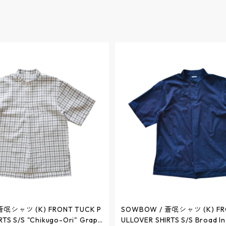
蒼氓シャツ (K) FRONT TUCK P
SOWBOW / 蒼氓シャツ (K) FR
RTS S/S "Chikugo-Ori" Graph
ULLOVER SHIRTS S/S Broad I