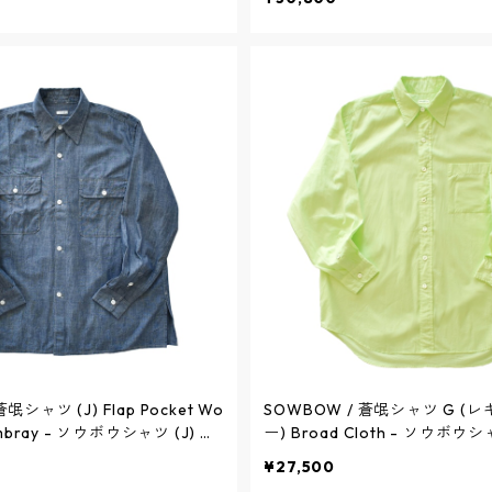
ライター - BLACK - SBSH0
グラフチェック - WHITE - SBS
ウボウ
ソウボウ
氓シャツ (J) Flap Pocket Wo
SOWBOW / 蒼氓シャツ G (
hambray - ソウボウシャツ (J) フ
ー) Broad Cloth - ソウボウ
ト ワークシャツ シャンブレー
ド - LIME - SBSH07-16 / ソ
¥27,500
SBSH11-22 / ソウボウ