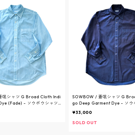
Broad Cloth Indi
SOWBOW / 蒼氓シャツ G Broad 
 Dye (Fade) - ソウボウシャツ
go Deep Garment Dye - 
インディゴ製品染め (フェード)
ブロード インディゴ製品染め - IN
¥33,000
H07-16I / ソウボウ
BSH07-16I / ソウボウ
SOLD OUT