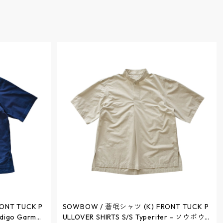
ONT TUCK P
SOWBOW / 蒼氓シャツ (K) FRONT TUCK P
ndigo Garme
ULLOVER SHIRTS S/S Typeriter - ソウボウ