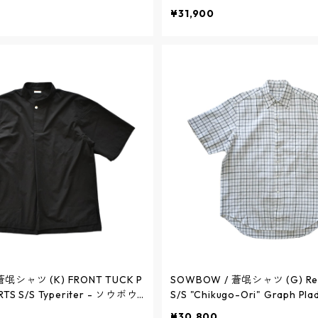
ソウボウシャツ (K) フロントタック
nt Dye - ソウボウシャツ (K
¥31,900
ャツ 半袖 "筑後織" グラフチ
ク プルオーバーシャツ 半袖 ブ
E - SBSH011S-5Q / ソウボウ
ィゴ製品染め - DARK INDIGO - 
6 / ソウボウ
蒼氓シャツ (K) FRONT TUCK P
SOWBOW / 蒼氓シャツ (G) Regu
RTS S/S Typeriter - ソウボウ
S/S "Chikugo-Ori" Graph P
 フロントタック プルオーバーシ
シャツ (G) レギュラーカラー 
¥30,800