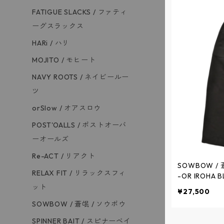
FATIGUE SLACKS / ファティ
ーグスラックス
HARi / ハリ
MOJITO / モヒート
NAVY ROOTS / ネイビールー
ツ
orSlow / オアスロウ
POST'OALLS / ポストオーバ
ーオールズ
Re-ACT / リアクト
SOWBOW / 蒼
RELAX FIT / リラックスフィ
-OR IROHA B
ボウイージー 
ット
¥27,500
(製品染め) チェ
SOWBOW / 蒼氓 / ソウボウ
W-5K / ソウ
SPINNER BAIT / スピナーベイ