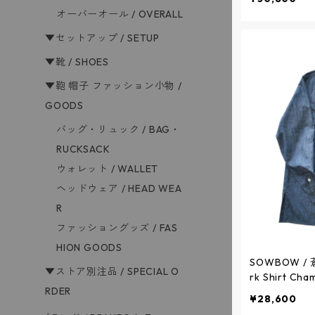
ャツ 半袖 タイプ
オーバーオール / OVERALL
11S-25 / ソ
▼セットアップ / SETUP
▼靴 / SHOES
▼鞄 帽子 ファッション小物 /
GOODS
バッグ・リュック / BAG・
RUCKSACK
ウォレット / WALLET
ヘッドウェア / HEAD WEA
R
ファッショングッズ / FAS
HION GOODS
SOWBOW / 蒼
▼ストア別注品 / SPECIAL O
rk Shirt C
RDER
ラップポケッ
¥28,600
- INDIGO - 