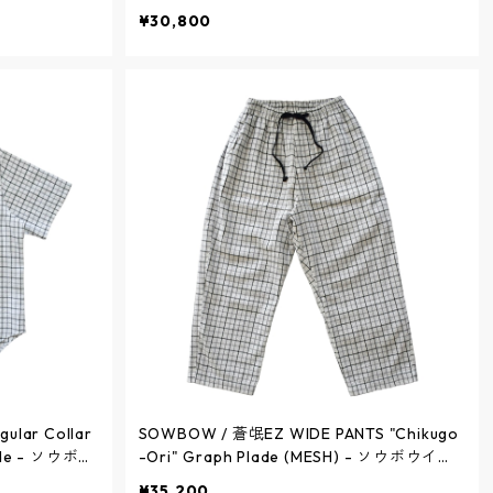
) フロントタッ
シャツ (K) フロントタック プルオーバーシ
¥30,800
ロード インデ
ャツ 半袖 タイプライター - NATURAL - SBS
SBSH011S-1
H011S-25 / ソウボウ
lar Collar
SOWBOW / 蒼氓EZ WIDE PANTS "Chikugo
lade - ソウボウ
-Ori" Graph Plade (MESH) - ソウボウイー
半袖 "筑後織"
ジーワイドパンツ "筑後織" グラフチェック
¥35,200