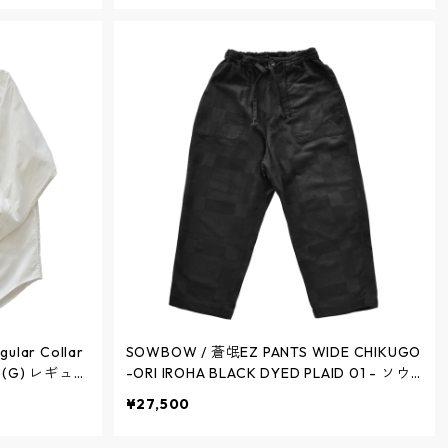
lar Collar
SOWBOW / 蒼氓EZ PANTS WIDE CHIKUGO
 (G) レギュラ
-ORI IROHA BLACK DYED PLAID 01 - ソウ
SH07-16 /
ボウイージー パンツ ワイド 筑後織 黒染め
¥27,500
(製品染め) チェック01 - BLACK - SBPT02
W-5K / ソウボウ