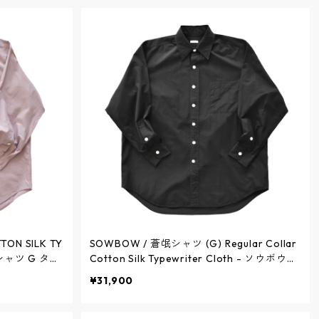
ON SILK TY
SOWBOW / 蒼氓シャツ (G) Regular Collar
ウシャツ G タイ
Cotton Silk Typewriter Cloth - ソウボウシ
7-25 / ソウボ
ャツ (G) レギュラーカラー タイプライター
¥31,900
- BLACK - SBSH07-25 / ソウボウ