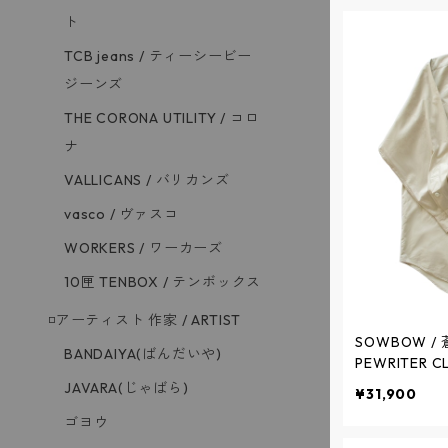
ト
TCB jeans / ティーシービー
ジーンズ
THE CORONA UTILITY / コロ
ナ
VALLICANS / バリカンズ
vasco / ヴァスコ
WORKERS / ワーカーズ
10匣 TENBOX / テンボックス
◽️アーティスト 作家 / ARTIST
SOWBOW / 
BANDAIYA(ばんだいや)
PEWRITER 
プライター - NA
JAVARA(じゃばら)
¥31,900
ボウ
ゴヨウ