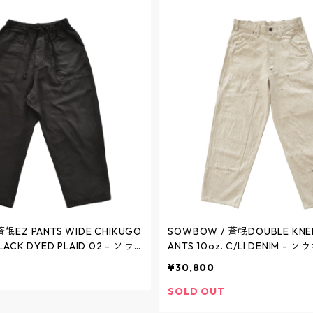
氓EZ PANTS WIDE CHIKUGO
SOWBOW / 蒼氓DOUBLE KNEE
LACK DYED PLAID 02 - ソウ
ANTS 10oz. C/LI DENIM - ソウボウペインタ
パンツ ワイド 筑後織 黒染め
ーパンツ 10オンス 綿麻デニム - 
¥30,800
ック 02 - BLACK - SBPT02
SBPT05-18 / ソウボウ
ボウ
SOLD OUT