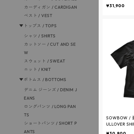
Plade - 
¥31,900
カーディガン / CARDIGAN
プルオーバーシ
ェック - WHIT
ベスト / VEST
▼トップス / TOPS
シャツ / SHIRTS
カットソー / CUT AND SE
W
スウェット / SWEAT
ニット / KNIT
▼ボトムス / BOTTOMS
デニム ジーンズ / DENIM J
EANS
ロングパンツ / LONG PAN
TS
SOWBOW / 
ショートパンツ / SHORT P
ULLOVER SHI
シャツ (K)
ANTS
¥30,800