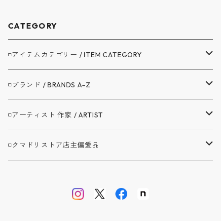
CATEGORY
◽️アイテムカテゴリー / ITEM CATEGORY
▼アウター / OUTER
◽️ブランド / BRANDS A-Z
コート / COAT
▼トップス / TOPS
A.G.SPALDING&BROS. / スポルディング
◽️アーティスト 作家 / ARTIST
ジャケット / JACKET
シャツ / SHIRTS
▼ボトムス / BOTTOMS
BAG'n'NOUN / バッグンナウン
BANDAIYA(ばんだいや)
◽️クマドリストア店主偏愛品
カバーオール / COVERALL
カットソー / CUT AND SEW
デニム ジーンズ / DENIM JEANS
▼セットアップ / SETUP
BARNSTORMER / バーンストーマー
JAVARA(じゃばら)
アブサンシャツ / MOJITO
カーディガン / CARDIGAN
スウェット / SWEAT
ロングパンツ / LONG PANTS
▼靴 / SHOES
BIBURY COURT / バイブリーコート
ゴヨウ
ウエストポイント JKT&PT / D.C.WHITE