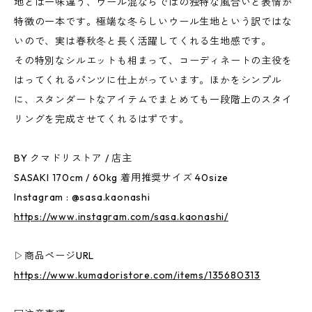
地とは一味違う、ウール混ならではの独特な風合いと表情が
特徴の一本です。極端な冬らしいウール生地という訳ではな
いので、実は春秋冬と長く活躍してくれる生地感です。
その特別なシルエットも相まって、コーディネートの主役を
はってくれるパンツに仕上がっています。ほかをシンプル
に、スタンダートなアイテムでまとめても一段階上のスタイ
リングを完成させてくれるはずです。
BY クマドリストア / 店主
SASAKI 170cm / 60kg 着用推奨サイズ 40size
Instagram : @sasa.kaonashi
https://www.instagram.com/sasa.kaonashi/
▷商品ページURL
https://www.kumadoristore.com/items/135680313