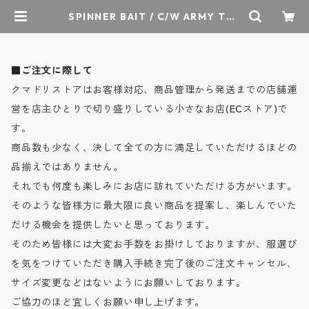
SPINNER BAIT / C/W ARMY TWI
LL FAT PANTS / コットンウール ア
ーミーツイル ファットパンツ - 2co
lors - FAT501AT / スピナーベイト
| クマドリストア - オーセンティッ
■ご注文に際して
クセレクトショップ
クマドリストアはお客様対応、商品管理から発送までの店舗運
営を店主ひとりで切り盛りしている小さなお店(ECストア)で
す。
商品数も少なく、決して全ての方に満足していただけるほどの
品揃えではありません。
それでも何度も楽しみにお店に訪れていただける方がいます。
そのような皆様方に最大限に良い商品を提案し、楽しんでいた
だける機会を提供したいと思っております。
そのため皆様には大変お手数をお掛けしておりますが、服選び
を気をつけていただき購入手続き完了後のご注文キャンセル、
サイズ変更などはないようにお願いしております。
ご協力のほど宜しくお願い申し上げます。