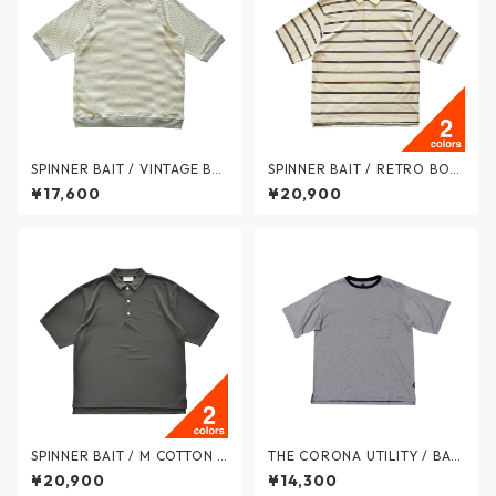
SPINNER BAIT / VINTAGE BO
SPINNER BAIT / RETRO BOR
RDER RAGLAN SLEEVE T-SHI
DER POLO SHIRT / レトロボ
¥17,600
¥20,900
RTS / ヴィンテージボーダー
ーダー ポロシャツ - 2colors -
ラグランクルーネック 5部袖T
135RB / スピナーベイト
シャツ - 3colors - 136VB / ス
ピナーベイト
SPINNER BAIT / M COTTON P
THE CORONA UTILITY / BASI
OLO SHIRT / マルーデコット
C POCKET TEE - ベーシック
¥20,900
¥14,300
ン ポロシャツ カノコ - 2color
ポケット Tシャツ - NAVY × W