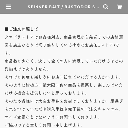
SPINNER BAIT / BUSTODOR S/S
T-shirt / バストドール天竺 セット
インクルーネック S/S Tシャツ - 3c
olors - 114BDT / スピナーベイト |
クマドリストア - オーセンティック
■ご注文に際して
セレクトショップ
クマドリストアはお客様対応、商品管理から発送までの店舗運
営を店主ひとりで切り盛りしている小さなお店(ECストア)で
す。
商品数も少なく、決して全ての方に満足していただけるほどの
品揃えではありません。
それでも何度も楽しみにお店に訪れていただける方がいます。
そのような皆様方に最大限に良い商品を提案し、楽しんでいた
だける機会を提供したいと思っております。
そのため皆様には大変お手数をお掛けしておりますが、服選び
を気をつけていただき購入手続き完了後のご注文キャンセル、
サイズ変更などはないようにお願いしております。
ご協力のほど宜しくお願い申し上げます。