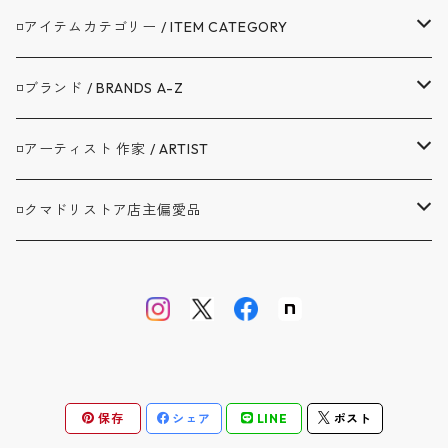
◽️アイテムカテゴリー / ITEM CATEGORY
▼アウター / OUTER
◽️ブランド / BRANDS A-Z
コート / COAT
▼トップス / TOPS
A.G.SPALDING&BROS. / スポルディング
◽️アーティスト 作家 / ARTIST
ジャケット / JACKET
シャツ / SHIRTS
▼ボトムス / BOTTOMS
BAG'n'NOUN / バッグンナウン
BANDAIYA(ばんだいや)
◽️クマドリストア店主偏愛品
カバーオール / COVERALL
カットソー / CUT AND SEW
デニム ジーンズ / DENIM JEANS
▼セットアップ / SETUP
BARNSTORMER / バーンストーマー
JAVARA(じゃばら)
アブサンシャツ / MOJITO
カーディガン / CARDIGAN
スウェット / SWEAT
ロングパンツ / LONG PANTS
▼靴 / SHOES
BIBURY COURT / バイブリーコート
ゴヨウ
ウエストポイント JKT&PT / D.C.WHITE
ベスト / VEST
ニット / KNIT
ショートパンツ / SHORT PANTS
▼鞄 帽子 ファッション小物 / GOODS
COOL GREASE S / クールグリーススペリオーレ
佐々木洋品店 MITSUGU SASAKI
オフィサートラウザー ツータック / WORKERS
保存
シェア
LINE
ポスト
オーバーオール / OVERALL