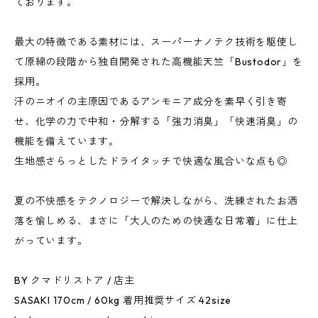
ております。
最大の特徴である素材には、スーパーナノテク技術を駆使し
て原綿の段階から独自開発された高機能天竺「Bustodor」を
採用。
汗のニオイの主原因であるアンモニア成分を素早く引き寄
せ、化学の力で中和・分解する「強力消臭」「快速消臭」の
機能を備えています。
生地感さらっとしたドライタッチで快適な風合いな点も◎
夏の不快感をテクノロジーで解決しながら、洗練されたお洒
落を愉しめる、まさに「大人のための快適な日常着」に仕上
がっています。
BY クマドリストア / 店主
SASAKI 170cm / 60kg 着用推奨サイズ 42size