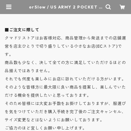
orSlow / US ARMY 2 POCKET C
ARGO PANTS - USアーミー 2ポケ
ットカーゴパンツ - ARMY GREEN
- 03-5250-76 / オアスロウ | クマ
ドリストア - オーセンティックセレ
■ご注文に際して
クトショップ
クマドリストアはお客様対応、商品管理から発送までの店舗運
営を店主ひとりで切り盛りしている小さなお店(ECストア)で
す。
商品数も少なく、決して全ての方に満足していただけるほどの
品揃えではありません。
それでも何度も楽しみにお店に訪れていただける方がいます。
そのような皆様方に最大限に良い商品を提案し、楽しんでいた
だける機会を提供したいと思っております。
そのため皆様には大変お手数をお掛けしておりますが、服選び
を気をつけていただき購入手続き完了後のご注文キャンセル、
サイズ変更などはないようにお願いしております。
ご協力のほど宜しくお願い申し上げます。