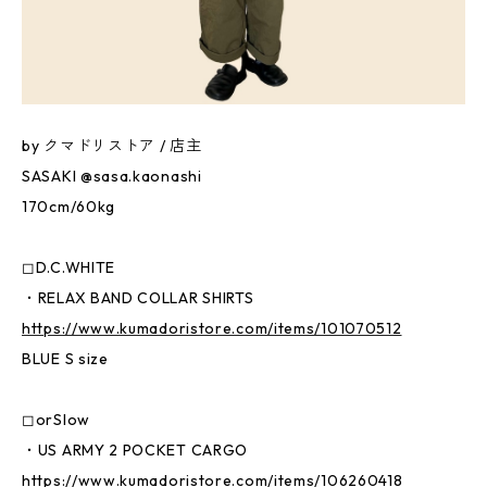
by クマドリストア / 店主
SASAKI @sasa.kaonashi
170cm/60kg
◻︎D.C.WHITE
・RELAX BAND COLLAR SHIRTS
https://www.kumadoristore.com/items/101070512
BLUE S size
◻︎orSlow
・US ARMY 2 POCKET CARGO
https://www.kumadoristore.com/items/106260418