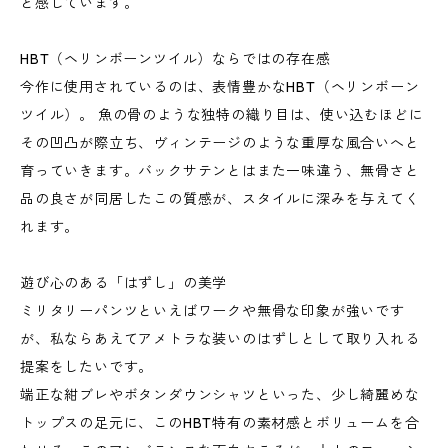
と感じています。
HBT（ヘリンボーンツイル）ならではの存在感
今作に使用されているのは、表情豊かなHBT（ヘリンボーン
ツイル）。 魚の骨のような独特の織り目は、使い込むほどに
その凹凸が際立ち、ヴィンテージのような重厚な風合いへと
育っていきます。バックサテンとはまた一味違う、無骨さと
品の良さが同居したこの質感が、スタイルに深みを与えてく
れます。
遊び心のある「はずし」の美学
ミリタリーパンツといえばワークや無骨な印象が強いです
が、私ならあえてアメトラな装いのはずしとして取り入れる
提案をしたいです。
端正な紺ブレやボタンダウンシャツといった、少し綺麗めな
トップスの足元に、このHBT特有の素材感とボリュームを合