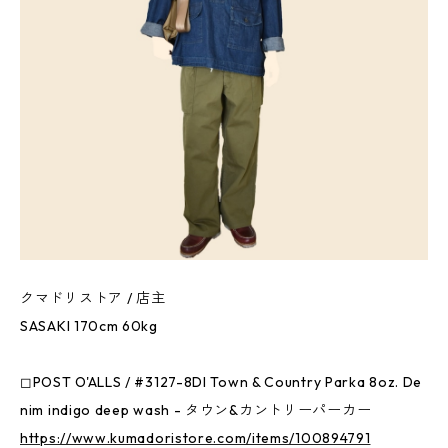
クマドリストア / 店主
SASAKI 170cm 60kg
◻︎POST O'ALLS / #3127-8DI Town & Country Parka 8oz. De
nim indigo deep wash - タウン&カントリーパーカー
https://www.kumadoristore.com/items/100894791