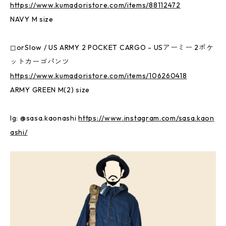
https://www.kumadoristore.com/items/88112472
NAVY M size
◻︎orSlow / US ARMY 2 POCKET CARGO - USアーミー 2ポケ
ットカーゴパンツ
https://www.kumadoristore.com/items/106260418
ARMY GREEN M(2) size
Ig: @sasa.kaonashi
https://www.instagram.com/sasa.kaon
ashi/