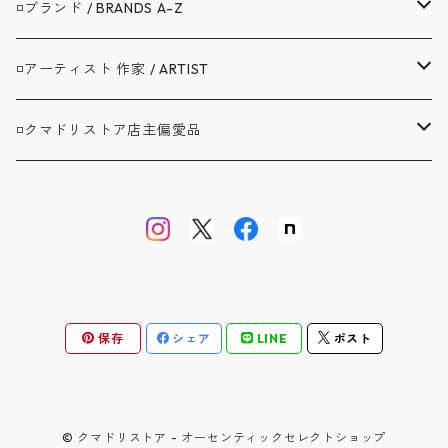
▼アウター / OUTER
◽️ブランド / BRANDS A-Z
コート / COAT
▼トップス / TOPS
A.G.SPALDING&BROS. / スポルディング
◽️アーティスト 作家 / ARTIST
ジャケット / JACKET
シャツ / SHIRTS
▼ボトムス / BOTTOMS
BAG'n'NOUN / バッグンナウン
BANDAIYA(ばんだいや)
◽️クマドリストア店主偏愛品
カバーオール / COVERALL
カットソー / CUT AND SEW
デニム ジーンズ / DENIM JEANS
▼セットアップ / SETUP
BARNSTORMER / バーンストーマー
JAVARA(じゃばら)
アブサンシャツ / MOJITO
カーディガン / CARDIGAN
スウェット / SWEAT
ロングパンツ / LONG PANTS
▼靴 / SHOES
BIBURY COURT / バイブリーコート
ゴヨウ
ウエストポイント JKT&PT / D.C.WHITE
ベスト / VEST
ニット / KNIT
ショートパンツ / SHORT PANTS
▼鞄 帽子 ファッション小物 / GOODS
COOL GREASE S / クールグリーススペリオーレ
佐々木洋品店 MITSUGU SASAKI
オフィサートラウザー ツータック / WORKERS
保存
シェア
LINE
ポスト
オーバーオール / OVERALL
バッグ・リュック / BAG・RUCKSACK
▼ストア別注品 / SPECIAL ORDER
CS1950 CM / シーエス1950クラシックモダン
クラフトバンダナ / BANDAIYA
ウォレット / WALLET
D.C.WHITE / ディーシーホワイト
ケーブルボーダー ソックス / NAVY ROOTS
© クマドリストア - オーセンティックセレクトショップ