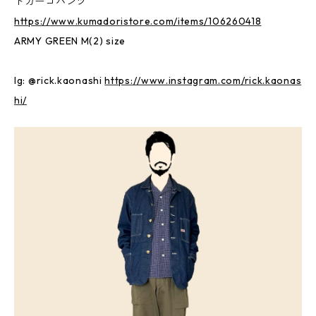
トカーゴパンツ
https://www.kumadoristore.com/items/106260418
ARMY GREEN M(2) size
Ig: @rick.kaonashi
https://www.instagram.com/rick.kaonas
hi/