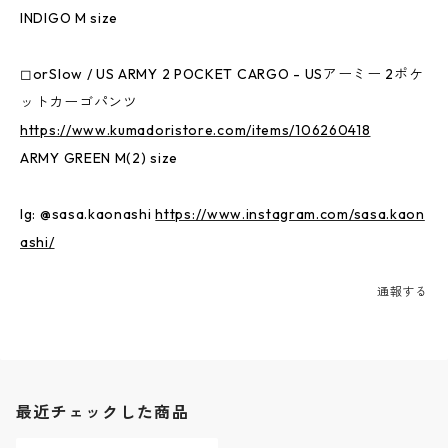
INDIGO M size
◻︎orSlow / US ARMY 2 POCKET CARGO - USアーミー 2ポケ
ットカーゴパンツ
https://www.kumadoristore.com/items/106260418
ARMY GREEN M(2) size
Ig: @sasa.kaonashi
https://www.instagram.com/sasa.kaon
ashi/
通報する
最近チェックした商品