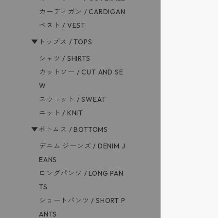
カーディガン / CARDIGAN
ベスト / VEST
▼トップス / TOPS
シャツ / SHIRTS
カットソー / CUT AND SE
W
スウェット / SWEAT
ニット / KNIT
▼ボトムス / BOTTOMS
デニム ジーンズ / DENIM J
EANS
ロングパンツ / LONG PAN
TS
ショートパンツ / SHORT P
ANTS