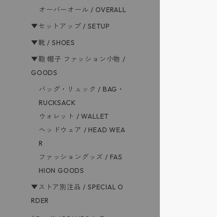
オーバーオール / OVERALL
▼セットアップ / SETUP
▼靴 / SHOES
▼鞄 帽子 ファッション小物 /
GOODS
バッグ・リュック / BAG・
RUCKSACK
ウォレット / WALLET
ヘッドウェア / HEAD WEA
R
ファッショングッズ / FAS
HION GOODS
▼ストア別注品 / SPECIAL O
RDER