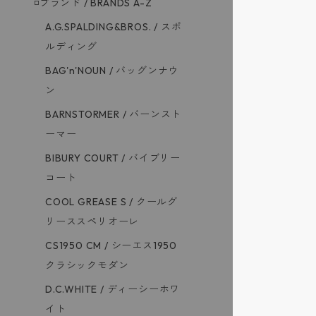
◽️ブランド / BRANDS A-Z
A.G.SPALDING&BROS. / スポ
ルディング
BAG'n'NOUN / バッグンナウ
ン
BARNSTORMER / バーンスト
ーマー
BIBURY COURT / バイブリー
コート
COOL GREASE S / クールグ
リーススペリオーレ
CS1950 CM / シーエス1950
クラシックモダン
D.C.WHITE / ディーシーホワ
イト