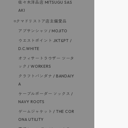
佐々木洋品店 MITSUGU SAS
AKI
◽️クマドリストア店主偏愛品
アブサンシャツ / MOJITO
ウエストポイント JKT&PT /
D.C.WHITE
オフィサートラウザー ツータ
ック / WORKERS
クラフトバンダナ / BANDAIY
A
ケーブルボーダー ソックス /
NAVY ROOTS
ゲームジャケット / THE COR
ONA UTILITY