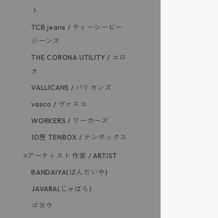
ト
TCB jeans / ティーシービー
ジーンズ
THE CORONA UTILITY / コロ
ナ
VALLICANS / バリカンズ
vasco / ヴァスコ
WORKERS / ワーカーズ
10匣 TENBOX / テンボックス
◽️アーティスト 作家 / ARTIST
BANDAIYA(ばんだいや)
JAVARA(じゃばら)
ゴヨウ