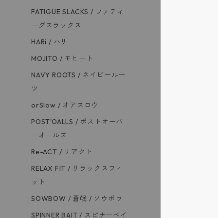
FATIGUE SLACKS / ファティ
ーグスラックス
HARi / ハリ
MOJITO / モヒート
NAVY ROOTS / ネイビールー
ツ
orSlow / オアスロウ
POST'OALLS / ポストオーバ
ーオールズ
Re-ACT / リアクト
RELAX FIT / リラックスフィ
ット
SOWBOW / 蒼氓 / ソウボウ
SPINNER BAIT / スピナーベイ