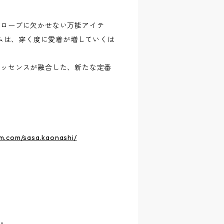
ドローブに欠かせない万能アイテ
ニムは、穿く度に愛着が増していくは
エッセンスが融合した、新たな定番
m.com/sasa.kaonashi/
す。