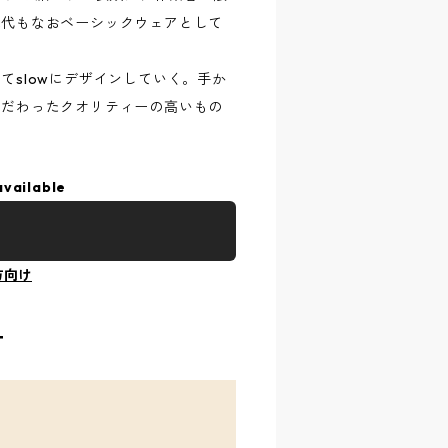
現代もなおベーシックウェアとして
てslowにデザインしていく。手か
こだわったクオリティーの高いもの
available
方向け
T