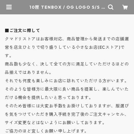
10匣 TENBOX / OG LOGO S/S T
ee - オリジナルロゴ S/S Tシャツ -
4COLOR / テンボックス | クマドリ
ストア - オーセンティックセレクト
ショップ
■ご注文に際して
クマドリストアはお客様対応、商品管理から発送までの店舗運
営を店主ひとりで切り盛りしている小さなお店(ECストア)で
す。
商品数も少なく、決して全ての方に満足していただけるほどの
品揃えではありません。
それでも何度も楽しみにお店に訪れていただける方がいます。
そのような皆様方に最大限に良い商品を提案し、楽しんでいた
だける機会を提供したいと思っております。
そのため皆様には大変お手数をお掛けしておりますが、服選び
を気をつけていただき購入手続き完了後のご注文キャンセル、
サイズ変更などはないようにお願いしております。
ご協力のほど宜しくお願い申し上げます。