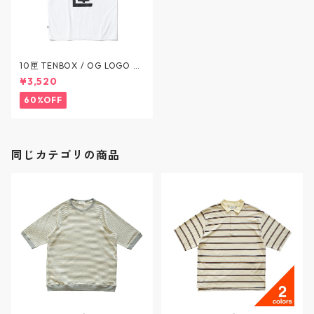
10匣 TENBOX / OG LOGO S/
S Tee - オリジナルロゴ S/S T
¥3,520
シャツ - 4COLOR / テンボッ
クス
60%OFF
同じカテゴリの商品