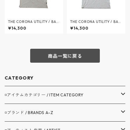
THE CORONA UTILITY / BASI
THE CORONA UTILITY / BASI
C POCKET TEE - ベーシック
C POCKET TEE - ベーシック
¥14,300
¥14,300
ポケット Tシャツ - OD × WHI
ポケット Tシャツ - TOP GRA
TE - CC010-26-02 / ザ コロ
Y × WHITE - CC010-26-03 /
ナユーティリティ
ザ コロナユーティリティ
商品一覧に戻る
CATEGORY
◽️アイテムカテゴリー / ITEM CATEGORY
▼アウター / OUTER
◽️ブランド / BRANDS A-Z
コート / COAT