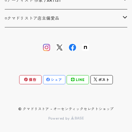
▼トップス / TOPS
A.G.SPALDING&BROS. / スポルディング
◽️アーティスト 作家 / ARTIST
ジャケット / JACKET
シャツ / SHIRTS
▼ボトムス / BOTTOMS
BAG'n'NOUN / バッグンナウン
BANDAIYA(ばんだいや)
◽️クマドリストア店主偏愛品
カバーオール / COVERALL
カットソー / CUT AND SEW
デニム ジーンズ / DENIM JEANS
▼セットアップ / SETUP
BARNSTORMER / バーンストーマー
JAVARA(じゃばら)
アブサンシャツ / MOJITO
カーディガン / CARDIGAN
スウェット / SWEAT
ロングパンツ / LONG PANTS
▼靴 / SHOES
BIBURY COURT / バイブリーコート
ゴヨウ
ウエストポイント JKT&PT / D.C.WHITE
ベスト / VEST
ニット / KNIT
ショートパンツ / SHORT PANTS
▼鞄 帽子 ファッション小物 / GOODS
COOL GREASE S / クールグリーススペリオーレ
佐々木洋品店 MITSUGU SASAKI
オフィサートラウザー ツータック / WORKERS
保存
シェア
LINE
ポスト
オーバーオール / OVERALL
バッグ・リュック / BAG・RUCKSACK
▼ストア別注品 / SPECIAL ORDER
CS1950 CM / シーエス1950クラシックモダン
クラフトバンダナ / BANDAIYA
ウォレット / WALLET
D.C.WHITE / ディーシーホワイト
ケーブルボーダー ソックス / NAVY ROOTS
© クマドリストア - オーセンティックセレクトショップ
Powered by
ヘッドウェア / HEAD WEAR
FATIGUE SLACKS / ファティーグスラックス
ゲームジャケット / THE CORONA UTILITY