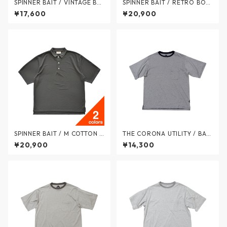
SPINNER BAIT / VINTAGE BO
SPINNER BAIT / RETRO BOR
RDER RAGLAN SLEEVE T-SHI
DER POLO SHIRT / レトロボ
¥17,600
¥20,900
RTS / ヴィンテージボーダー
ーダー ポロシャツ - 2colors -
ラグランクルーネック 5部袖T
135RB / スピナーベイト
シャツ - 3colors - 136VB / ス
ピナーベイト
SPINNER BAIT / M COTTON P
THE CORONA UTILITY / BASI
OLO SHIRT / マルーデコット
C POCKET TEE - ベーシック
¥20,900
¥14,300
ン ポロシャツ カノコ - 2color
ポケット Tシャツ - NAVY × W
s - 135PK/ スピナーベイト
HITE - CC010-26-01 / ザ コ
ロナユーティリティ