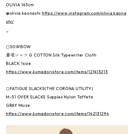
OLIVIA 163cm
@olivia.kaonashi
https://www.instagram.com/olivia.kaona
shi/
_
◻︎SOWBOW
蒼氓シャツ G COTTON Silk Typewriter Cloth
BLACK 1size
https://www.kumadoristore.com/items/121413213
◻︎FATIGUE SLACKS(THE CORONA UTILITY)
M-51 OVER SLACKS Supplex Nylon Taffeta
GRAY Msize
https://www.kumadoristore.com/items/142131294