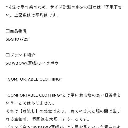
*寸法は手作業のため、サイズ計測の多少の誤差はご了承下さ
い。上記数値は平均値です。
□商品番号
SBSH07-25
□ブランド紹介
SOWBOW(蒼氓) / ソウボウ
”COMFORTABLE CLOTHING”
”COMFORTABLE CLOTHING”とは単に着心地の良い日常着と
いうことではありません。
それは【着流し】の感覚であり、 着ている人と服の間で生ま
れる空気感、 雰囲気を大切にすることです。
ブランド名 SOWBOW<蒼氓>には人民や民といった意味があ