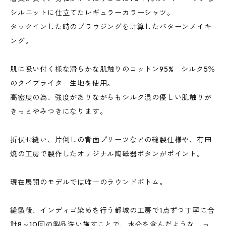
シルエットに仕立てたレギュラーカラーシャツ。
タックインした時のブラウジングを計算したパターンメイキ
ング。
肌に吸い付く様な滑らかな肌触りのコットン95% シルク5％
のタイプライター生地を使用。
高密度の為、強度がありながらもシルク混の優しい肌触りが
きっとやみつきになります。
折伏せ縫い、片倒しの背面プリーツなどの縫製仕様や、有田
焼の工房で製作したオリジナル陶磁器ボタンがポイント。
現在展開のモデルでは唯一のラウンドボトム。
縫製後、インディゴ染めを行う都城の工房で1点ずつ丁寧に合
計8～10回の製品洗い施すことで、水分を含んだようなしっ