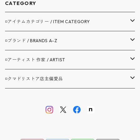
CATEGORY
◽️アイテムカテゴリー / ITEM CATEGORY
▼アウター / OUTER
◽️ブランド / BRANDS A-Z
コート / COAT
▼トップス / TOPS
A.G.SPALDING&BROS. / スポルディング
◽️アーティスト 作家 / ARTIST
ジャケット / JACKET
シャツ / SHIRTS
▼ボトムス / BOTTOMS
BAG'n'NOUN / バッグンナウン
BANDAIYA(ばんだいや)
◽️クマドリストア店主偏愛品
カバーオール / COVERALL
カットソー / CUT AND SEW
デニム ジーンズ / DENIM JEANS
▼セットアップ / SETUP
BARNSTORMER / バーンストーマー
JAVARA(じゃばら)
アブサンシャツ / MOJITO
カーディガン / CARDIGAN
スウェット / SWEAT
ロングパンツ / LONG PANTS
▼靴 / SHOES
BIBURY COURT / バイブリーコート
ゴヨウ
ウエストポイント JKT&PT / D.C.WHITE
ベスト / VEST
ニット / KNIT
ショートパンツ / SHORT PANTS
▼鞄 帽子 ファッション小物 / GOODS
COOL GREASE S / クールグリーススペリオーレ
佐々木洋品店 MITSUGU SASAKI
オフィサートラウザー ツータック / WORKERS