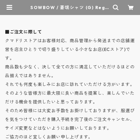
SOWBOW / 蒼氓シャツ (G) Regul
ar Collar Cotton Silk Typewrit
er Cloth - ソウボウシャツ (G) レ
ギュラーカラー タイプライター - B
LACK - SBSH07-25 / ソウボウ |
■ご注文に際して
クマドリストア - オーセンティック
セレクトショップ
クマドリストアはお客様対応、商品管理から発送までの店舗運
営を店主ひとりで切り盛りしている小さなお店(ECストア)で
す。
商品数も少なく、決して全ての方に満足していただけるほどの
品揃えではありません。
それでも何度も楽しみにお店に訪れていただける方がいます。
そのような皆様方に最大限に良い商品を提案し、楽しんでいた
だける機会を提供したいと思っております。
そのため皆様には大変お手数をお掛けしておりますが、服選び
を気をつけていただき購入手続き完了後のご注文キャンセル、
サイズ変更などはないようにお願いしております。
ご協力のほど宜しくお願い申し上げます。