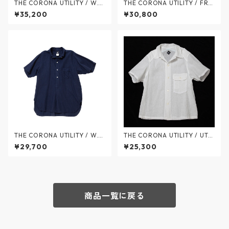
THE CORONA UTILITY / W.C.
THE CORONA UTILITY / FRE
W SHIRT PULLOVER Tweedy
NCH CAFE SHIRT S/S Dot Air
¥35,200
¥30,800
Cotton Trad Check - W.C.W
- フレンチカフェ シャツ 半袖
シャツプルオーバー ツイーデ
ドットエア - CHARCOAL GRA
ィーコットン トラッドチェッ
Y × BLUE - CS097-26-01 /
ク - MOCHA x BROWN - CS
ザ コロナユーティリティ
005-26-08 / ザ コロナユー
ティリティ
THE CORONA UTILITY / W.C.
THE CORONA UTILITY / UTIL
W SHIRT PULLOVER S/S Fren
ITY FIELD SHIRT S/S Cotton
¥29,700
¥25,300
ch Linen Shirting - W.C.W シ
Lawn Ripple - ユーティリテ
ャツプルオーバー 半袖 フレン
ィ フィールドシャツ コットン
チリネン シャーティング - NA
ローンリップル - WHITE - CS
VY - CS005S-26-02 / ザ コ
001S-26-01 / ザ コロナユー
ロナユーティリティ
ティリティ
商品一覧に戻る