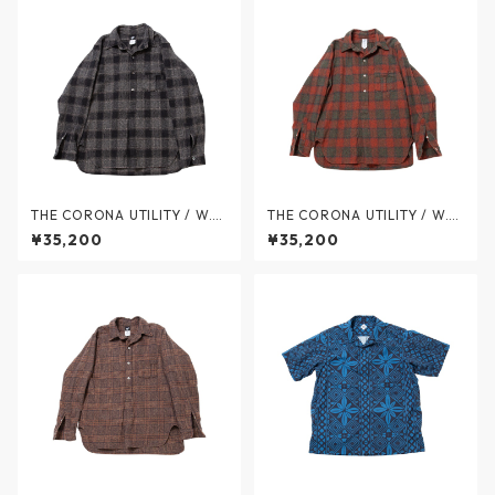
THE CORONA UTILITY / W.C.
THE CORONA UTILITY / W.C.
W SHIRT PULLOVER Tweedy
W SHIRT PULLOVER Tweedy
¥35,200
¥35,200
Cotton Ombre Plaid - W.C.
Cotton Ombre Plaid - W.C.
W シャツプルオーバー ツイー
W シャツプルオーバー ツイー
ディーコットン オンブレプレ
ディーコットン オンブレプレ
イド(チェック) - BLACK x WH
イド(チェック) - RED x GREE
ITE - CS005-26-05 / ザ コロ
N - CS005-26-06 / ザ コロ
ナユーティリティ
ナユーティリティ