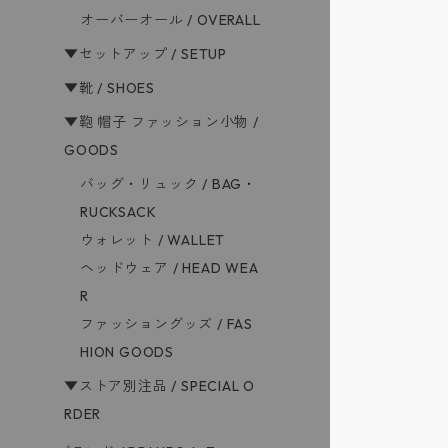
オーバーオール / OVERALL
▼セットアップ / SETUP
▼靴 / SHOES
▼鞄 帽子 ファッション小物 /
GOODS
バッグ・リュック / BAG・
RUCKSACK
ウォレット / WALLET
ヘッドウェア / HEAD WEA
R
ファッショングッズ / FAS
HION GOODS
▼ストア別注品 / SPECIAL O
RDER