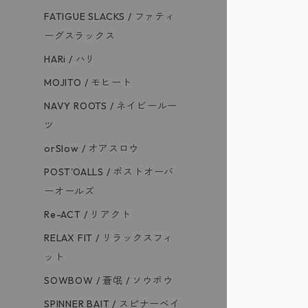
FATIGUE SLACKS / ファティ
ーグスラックス
HARi / ハリ
MOJITO / モヒート
NAVY ROOTS / ネイビールー
ツ
orSlow / オアスロウ
POST'OALLS / ポストオーバ
ーオールズ
Re-ACT / リアクト
RELAX FIT / リラックスフィ
ット
SOWBOW / 蒼氓 / ソウボウ
SPINNER BAIT / スピナーベイ