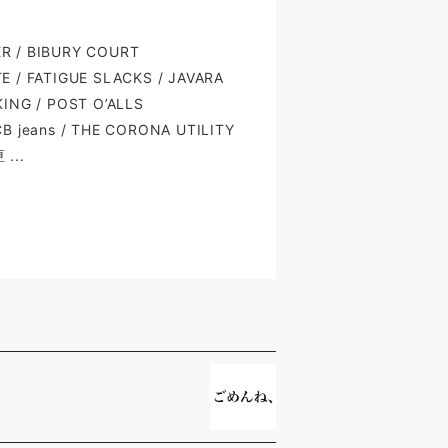
 / BIBURY COURT
E / FATIGUE SLACKS / JAVARA
KING /
POST O’ALLS
B jeans /
THE CORONA UTILITY
...