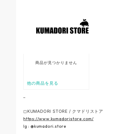
_
◻︎KUMADORI STORE / クマドリストア
https://www.kumadoristore.com/
Ig :
@kumadori.store