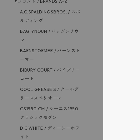
◽️ブランド / BRANDS A-Z
A.G.SPALDING&BROS. / スポ
ルディング
BAG'n'NOUN / バッグンナウ
ン
BARNSTORMER / バーンスト
ーマー
BIBURY COURT / バイブリー
コート
COOL GREASE S / クールグ
リーススペリオーレ
CS1950 CM / シーエス1950
クラシックモダン
D.C.WHITE / ディーシーホワ
イト