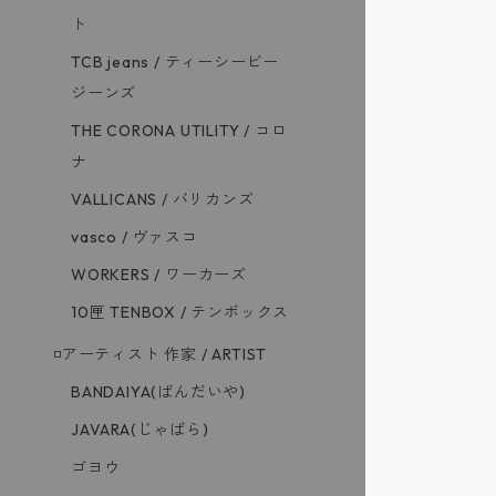
ト
TCB jeans / ティーシービー
ジーンズ
THE CORONA UTILITY / コロ
ナ
VALLICANS / バリカンズ
vasco / ヴァスコ
WORKERS / ワーカーズ
10匣 TENBOX / テンボックス
◽️アーティスト 作家 / ARTIST
BANDAIYA(ばんだいや)
JAVARA(じゃばら)
ゴヨウ