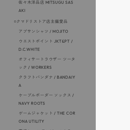
佐々木洋品店 MITSUGU SAS
AKI
◽️クマドリストア店主偏愛品
アブサンシャツ / MOJITO
ウエストポイント JKT&PT /
D.C.WHITE
オフィサートラウザー ツータ
ック / WORKERS
クラフトバンダナ / BANDAIY
A
ケーブルボーダー ソックス /
NAVY ROOTS
ゲームジャケット / THE COR
ONA UTILITY