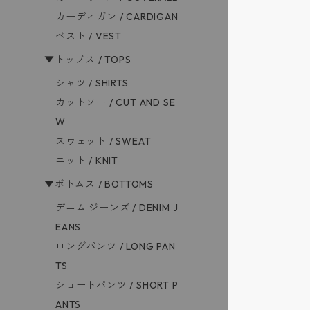
カーディガン / CARDIGAN
ベスト / VEST
▼トップス / TOPS
シャツ / SHIRTS
カットソー / CUT AND SE
W
スウェット / SWEAT
ニット / KNIT
▼ボトムス / BOTTOMS
デニム ジーンズ / DENIM J
EANS
ロングパンツ / LONG PAN
TS
ショートパンツ / SHORT P
ANTS