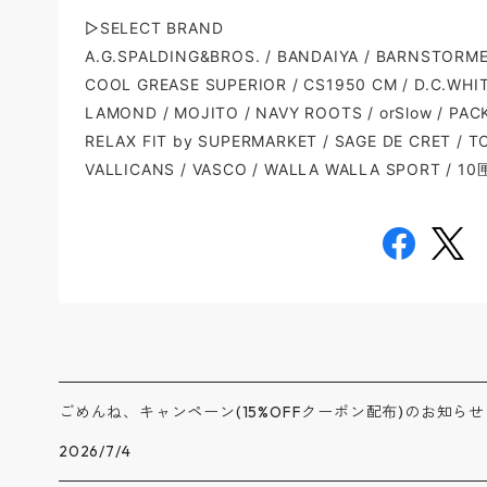
▷SELECT BRAND
A.G.SPALDING&BROS. / BANDAIYA /
BARNSTORMER
COOL GREASE SUPERIOR / CS1950 CM /
D.C.WHIT
LAMOND /
MOJITO / NAVY ROOTS / orSlow / PAC
RELAX FIT by SUPERMARKET /
SAGE DE CRET /
TC
VALLICANS /
VASCO / WALLA WALLA SPORT / 10匣 
ごめんね、キャンペーン(15%OFFクーポン配布)のお知らせ
2026/7/4