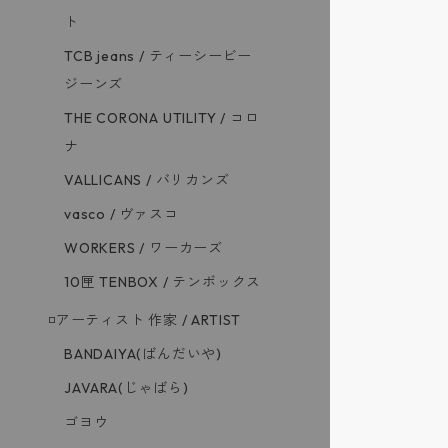
ト
TCB jeans / ティーシービー
ジーンズ
THE CORONA UTILITY / コロ
ナ
VALLICANS / バリカンズ
vasco / ヴァスコ
WORKERS / ワーカーズ
10匣 TENBOX / テンボックス
◽️アーティスト 作家 / ARTIST
BANDAIYA(ばんだいや)
JAVARA(じゃばら)
ゴヨウ