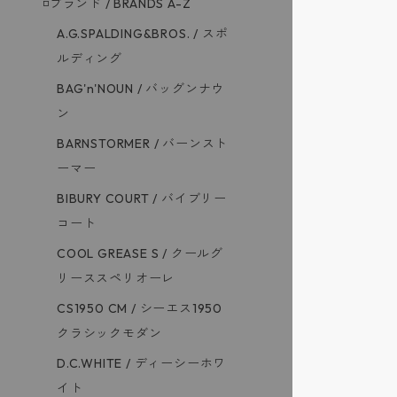
◽️ブランド / BRANDS A-Z
A.G.SPALDING&BROS. / スポ
ルディング
BAG'n'NOUN / バッグンナウ
ン
BARNSTORMER / バーンスト
ーマー
BIBURY COURT / バイブリー
コート
COOL GREASE S / クールグ
リーススペリオーレ
CS1950 CM / シーエス1950
クラシックモダン
D.C.WHITE / ディーシーホワ
イト