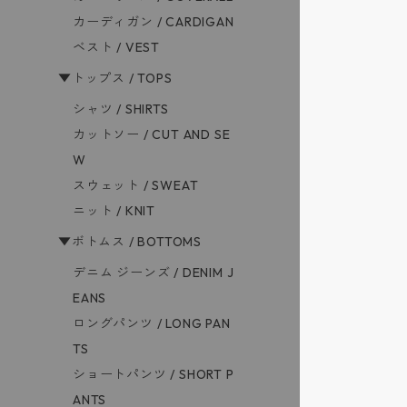
カーディガン / CARDIGAN
ベスト / VEST
▼トップス / TOPS
シャツ / SHIRTS
カットソー / CUT AND SE
W
スウェット / SWEAT
ニット / KNIT
▼ボトムス / BOTTOMS
デニム ジーンズ / DENIM J
EANS
ロングパンツ / LONG PAN
TS
ショートパンツ / SHORT P
ANTS