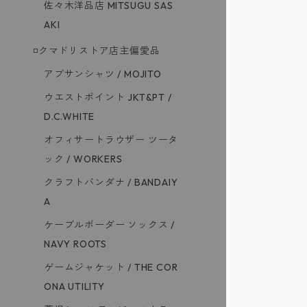
佐々木洋品店 MITSUGU SAS
AKI
◽️クマドリストア店主偏愛品
アブサンシャツ / MOJITO
ウエストポイント JKT&PT /
D.C.WHITE
オフィサートラウザー ツータ
ック / WORKERS
クラフトバンダナ / BANDAIY
A
ケーブルボーダー ソックス /
NAVY ROOTS
ゲームジャケット / THE COR
ONA UTILITY