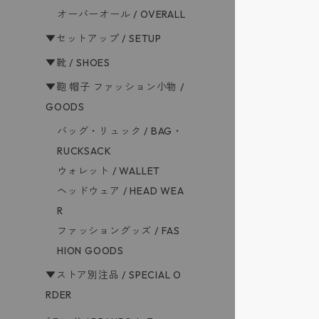
オーバーオール / OVERALL
▼セットアップ / SETUP
▼靴 / SHOES
▼鞄 帽子 ファッション小物 /
GOODS
バッグ・リュック / BAG・
RUCKSACK
ウォレット / WALLET
ヘッドウェア / HEAD WEA
R
ファッショングッズ / FAS
HION GOODS
▼ストア別注品 / SPECIAL O
RDER