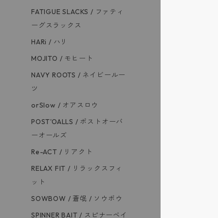
FATIGUE SLACKS / ファティ
ーグスラックス
HARi / ハリ
MOJITO / モヒート
NAVY ROOTS / ネイビールー
ツ
orSlow / オアスロウ
POST'OALLS / ポストオーバ
ーオールズ
Re-ACT / リアクト
RELAX FIT / リラックスフィ
ット
SOWBOW / 蒼氓 / ソウボウ
SPINNER BAIT / スピナーベイ