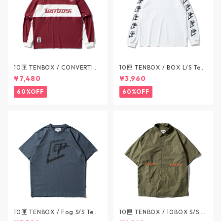
10匣 TENBOX / CONVERTIBL
10匣 TENBOX / BOX L/S Tee
E GAME SHIRT - コンバーチ
- ボックス L/S Tシャツ - 5CO
¥7,480
¥3,960
ブルゲームシャツ - 3COLOR
LOR / テンボックス
/ テンボックス
60%OFF
60%OFF
10匣 TENBOX / Fog S/S Tee
10匣 TENBOX / 10BOX S/S S
- フォグ S/S Tシャツ - 2COL
HIRT - 刺繍ロゴ 半袖シャツ -