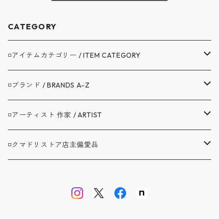
CATEGORY
◽️アイテムカテゴリー / ITEM CATEGORY
▼アウター / OUTER
◽️ブランド / BRANDS A-Z
コート / COAT
▼トップス / TOPS
A.G.SPALDING&BROS. / スポルディング
◽️アーティスト 作家 / ARTIST
ジャケット / JACKET
シャツ / SHIRTS
▼ボトムス / BOTTOMS
BAG'n'NOUN / バッグンナウン
BANDAIYA(ばんだいや)
◽️クマドリストア店主偏愛品
カバーオール / COVERALL
カットソー / CUT AND SEW
デニム ジーンズ / DENIM JEANS
▼セットアップ / SETUP
BARNSTORMER / バーンストーマー
JAVARA(じゃばら)
アブサンシャツ / MOJITO
カーディガン / CARDIGAN
スウェット / SWEAT
ロングパンツ / LONG PANTS
▼靴 / SHOES
BIBURY COURT / バイブリーコート
ゴヨウ
ウエストポイント JKT&PT / D.C.WHITE