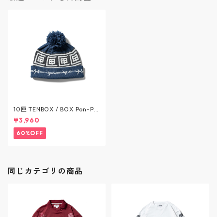
10匣 TENBOX / BOX Pon-Po
n beanie - ボックス ポンポン
¥3,960
ビーニー - 2COLOR / テンボ
ックス
60%OFF
同じカテゴリの商品