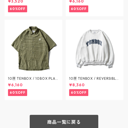
¥3,520
¥6,160
OR / テンボックス
OLIVE / テンボックス
60%OFF
60%OFF
10匣 TENBOX / 10BOX PLAI
10匣 TENBOX / REVERSIBLE
D PATTERN S/S SHIRT - プレ
SWEAT - リバーシブルスウェ
¥6,160
¥8,360
イドパターン 半袖シャツ - 2C
ット - 3COLOR / テンボック
OLOR / テンボックス
ス
60%OFF
60%OFF
商品一覧に戻る