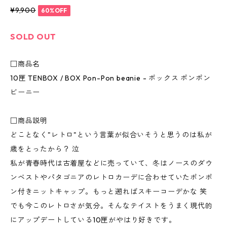
¥9,900
60%OFF
SOLD OUT
□商品名
10匣 TENBOX / BOX Pon-Pon beanie - ボックス ポンポン
ビーニー
□商品説明
どことなく"レトロ"という言葉が似合いそうと思うのは私が
歳をとったから？ 泣
私が青春時代は古着屋などに売っていて、冬はノースのダウ
ンベストやパタゴニアのレトロカーデに合わせていたポンポ
ン付きニットキャップ。もっと遡ればスキーコーデかな 笑
でも今このレトロさが気分。そんなテイストをうまく現代的
にアップデートしている10匣がやはり好きです。