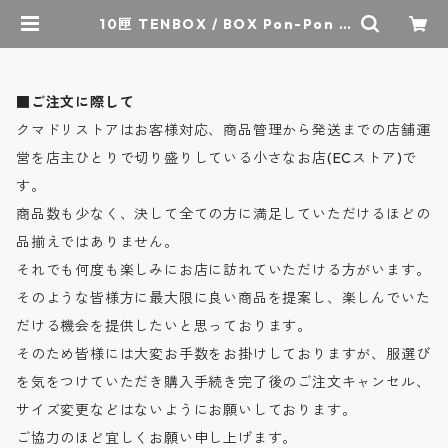
10匣 TENBOX / BOX Pon-Pon b
eanie - ボックス ポンポン ビーニ
ー - 2COLOR / テンボックス | クマ
ドリストア - オーセンティックセレ
クトショップ
■ご注文に際して
クマドリストアはお客様対応、商品管理から発送までの店舗運
営を店主ひとりで切り盛りしている小さなお店(ECストア)で
す。
商品数も少なく、決して全ての方に満足していただけるほどの
品揃えではありません。
それでも何度も楽しみにお店に訪れていただける方がいます。
そのような皆様方に最大限に良い商品を提案し、楽しんでいた
だける機会を提供したいと思っております。
そのため皆様には大変お手数をお掛けしておりますが、服選び
を気をつけていただき購入手続き完了後のご注文キャンセル、
サイズ変更などはないようにお願いしております。
ご協力のほど宜しくお願い申し上げます。