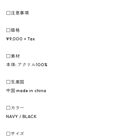
□注意事項
□価格
¥9,000 + Tax
□素材
本体: アクリル100%
□生産国
中国 made in china
□カラー
NAVY / BLACK
□サイズ