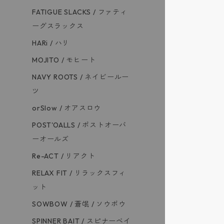
FATIGUE SLACKS / ファティ
ーグスラックス
HARi / ハリ
MOJITO / モヒート
NAVY ROOTS / ネイビールー
ツ
orSlow / オアスロウ
POST'OALLS / ポストオーバ
ーオールズ
Re-ACT / リアクト
RELAX FIT / リラックスフィ
ット
SOWBOW / 蒼氓 / ソウボウ
SPINNER BAIT / スピナーベイ