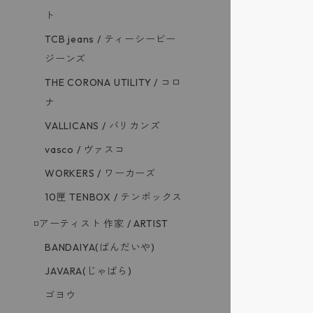
ト
TCB jeans / ティーシービー
ジーンズ
THE CORONA UTILITY / コロ
ナ
VALLICANS / バリカンズ
vasco / ヴァスコ
WORKERS / ワーカーズ
10匣 TENBOX / テンボックス
◽️アーティスト 作家 / ARTIST
BANDAIYA(ばんだいや)
JAVARA(じゃばら)
ゴヨウ