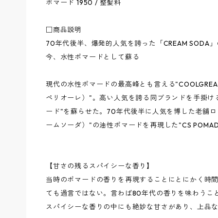
ポマード 1950 / 整髪料
□商品説明
70年代後半、爆発的人気を誇った「CREAM SODA
今、水性ポマードとして蘇る
現代の水性ポマードの最高峰とも言える"COOLGREAS
ペリオーレ）"。高い人気を誇る同ブランドを手掛け
ード"を蘇らせた。70年代後半に人気を博した老舗ロック
ームソーダ）"の油性ポマードを再現した"CS POMADE
【甘さの残るスパイシーな香り】
当時のポマードの香りを再現することにとにかく時
ても過言ではない。言わば80年代の香りを味わうこ
スパイシーな香りの中にも絶妙な甘さがあり、上品