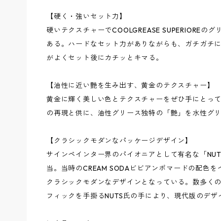
【硬く・強いセット力】
硬いテクスチャーでCOOLGREASE SUPERIOR
ある。ハードなセット力がありながらも、ガチガチ
がよくセット後にカチッとキマる。
【油性に近い艶を生み出す、黄金のテクスチャー】
黄金に輝く美しい色とテクスチャーをぜひ手にとっ
の再現と供に、油性グリース独特の「艶」を水性グ
【クラシックモダンなパッケージデザイン】
サインペインター界のパイオニアとして有名な「NUTS 
当。当時のCREAM SODAビビアンポマードの配色
クラシックモダンなデザインとなっている。数多く
フィックを手掛るNUTS氏の手により、現代版のデ