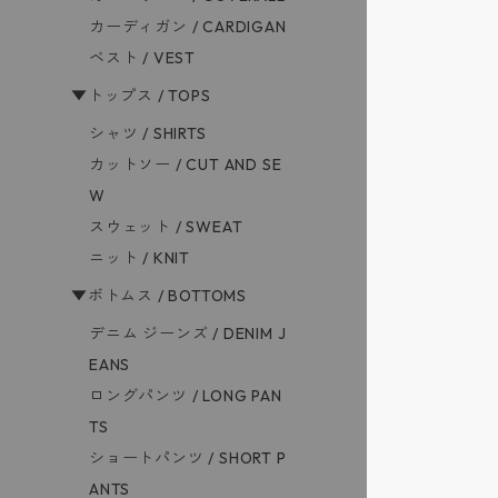
カーディガン / CARDIGAN
ベスト / VEST
▼トップス / TOPS
シャツ / SHIRTS
カットソー / CUT AND SE
W
スウェット / SWEAT
ニット / KNIT
▼ボトムス / BOTTOMS
デニム ジーンズ / DENIM J
EANS
ロングパンツ / LONG PAN
TS
ショートパンツ / SHORT P
ANTS