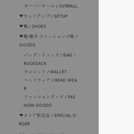
オーバーオール / OVERALL
▼セットアップ / SETUP
▼靴 / SHOES
▼鞄 帽子 ファッション小物 /
GOODS
バッグ・リュック / BAG・
RUCKSACK
ウォレット / WALLET
ヘッドウェア / HEAD WEA
R
ファッショングッズ / FAS
HION GOODS
▼ストア別注品 / SPECIAL O
RDER