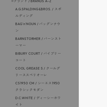
◽️ブランド / BRANDS A-Z
A.G.SPALDING&BROS. / スポ
ルディング
BAG'n'NOUN / バッグンナウ
ン
BARNSTORMER / バーンスト
ーマー
BIBURY COURT / バイブリー
コート
COOL GREASE S / クールグ
リーススペリオーレ
CS1950 CM / シーエス1950
クラシックモダン
D.C.WHITE / ディーシーホワ
イト