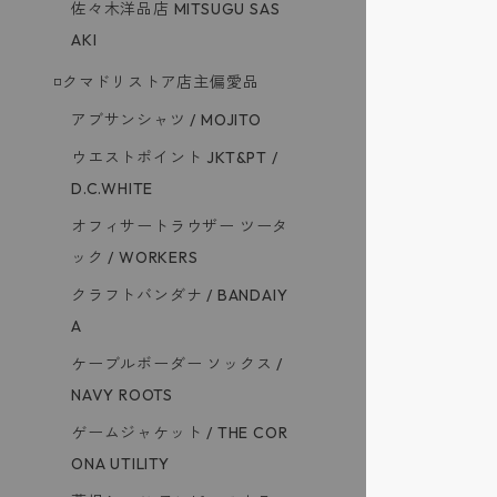
佐々木洋品店 MITSUGU SAS
AKI
◽️クマドリストア店主偏愛品
アブサンシャツ / MOJITO
ウエストポイント JKT&PT /
D.C.WHITE
オフィサートラウザー ツータ
ック / WORKERS
クラフトバンダナ / BANDAIY
A
ケーブルボーダー ソックス /
NAVY ROOTS
ゲームジャケット / THE COR
ONA UTILITY