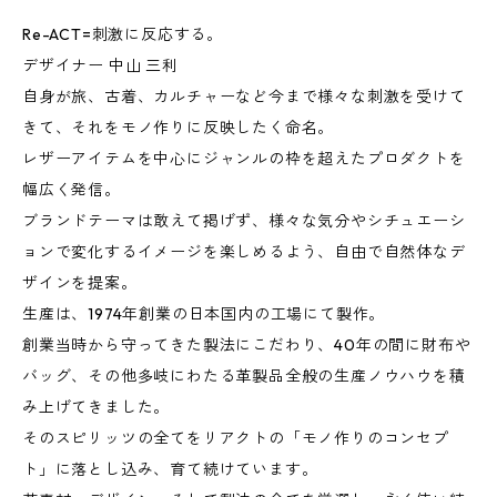
Re-ACT=刺激に反応する。
デザイナー 中山 三利
自身が旅、古着、カルチャーなど今まで様々な刺激を受けて
きて、それをモノ作りに反映したく命名。
レザーアイテムを中心にジャンルの枠を超えたプロダクトを
幅広く発信。
ブランドテーマは敢えて掲げず、様々な気分やシチュエーシ
ョンで変化するイメージを楽しめるよう、自由で自然体なデ
ザインを提案。
生産は、1974年創業の日本国内の工場にて製作。
創業当時から守ってきた製法にこだわり、40年の間に財布や
バッグ、その他多岐にわたる革製品全般の生産ノウハウを積
み上げてきました。
そのスピリッツの全てをリアクトの「モノ作りのコンセプ
ト」に落とし込み、育て続けています。