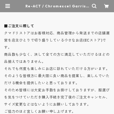
Re-ACT / Chromexcel Garriso
n Belt - クロムエクエルレザー ギ
ャリソンベルト - 2colors - RA25
07-011 / リアクト | クマドリスト
ア - オーセンティックセレクトショ
■ご注文に際して
ップ
クマドリストアはお客様対応、商品管理から発送までの店舗運
営を店主ひとりで切り盛りしている小さなお店(ECストア)で
す。
商品数も少なく、決して全ての方に満足していただけるほどの
品揃えではありません。
それでも何度も楽しみにお店に訪れていただける方がいます。
そのような皆様方に最大限に良い商品を提案し、楽しんでいた
だける機会を提供したいと思っております。
そのため皆様には大変お手数をお掛けしておりますが、服選び
を気をつけていただき購入手続き完了後のご注文キャンセル、
サイズ変更などはないようにお願いしております。
ご協力のほど宜しくお願い申し上げます。