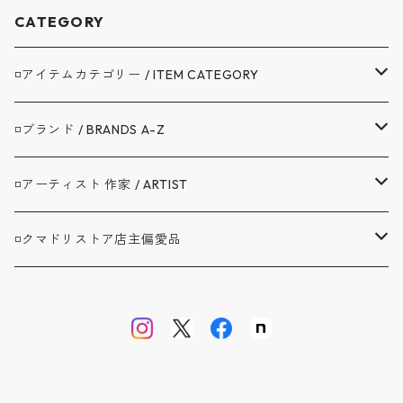
CATEGORY
◽️アイテムカテゴリー / ITEM CATEGORY
▼アウター / OUTER
◽️ブランド / BRANDS A-Z
コート / COAT
▼トップス / TOPS
A.G.SPALDING&BROS. / スポルディング
◽️アーティスト 作家 / ARTIST
ジャケット / JACKET
シャツ / SHIRTS
▼ボトムス / BOTTOMS
BAG'n'NOUN / バッグンナウン
BANDAIYA(ばんだいや)
◽️クマドリストア店主偏愛品
カバーオール / COVERALL
カットソー / CUT AND SEW
デニム ジーンズ / DENIM JEANS
▼セットアップ / SETUP
BARNSTORMER / バーンストーマー
JAVARA(じゃばら)
アブサンシャツ / MOJITO
カーディガン / CARDIGAN
スウェット / SWEAT
ロングパンツ / LONG PANTS
▼靴 / SHOES
BIBURY COURT / バイブリーコート
ゴヨウ
ウエストポイント JKT&PT / D.C.WHITE
ベスト / VEST
ニット / KNIT
ショートパンツ / SHORT PANTS