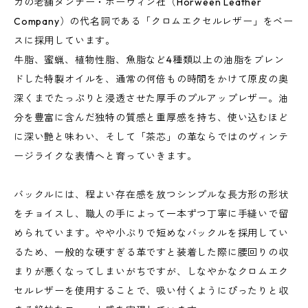
カの老舗タンナー・ホーウィン社（Horween Leather
Company）の代名詞である「クロムエクセルレザー」をベー
スに採用しています。
牛脂、蜜蝋、植物性脂、魚脂など4種類以上の油脂をブレン
ドした特製オイルを、通常の何倍もの時間をかけて原皮の奥
深くまでたっぷりと浸透させた厚手のプルアップレザー。油
分を豊富に含んだ独特の質感と重厚感を持ち、使い込むほど
に深い艶と味わい、そして「茶芯」の革ならではのヴィンテ
ージライクな表情へと育っていきます。
バックルには、程よい存在感を放つシンプルな長方形の形状
をチョイスし、職人の手によって一本ずつ丁寧に手縫いで留
められています。やや小ぶりで短めなバックルを採用してい
るため、一般的な硬すぎる革ですと装着した際に腰回りの収
まりが悪くなってしまいがちですが、しなやかなクロムエク
セルレザーを使用することで、吸い付くようにぴったりと収