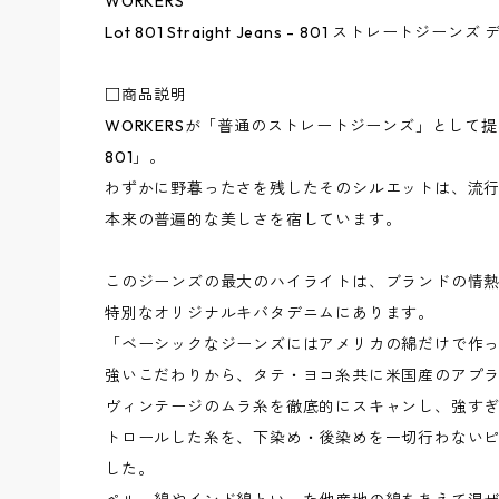
WORKERS
Lot 801 Straight Jeans - 801 ストレートジーンズ
□商品説明
WORKERSが「普通のストレートジーンズ」として提
801」。
わずかに野暮ったさを残したそのシルエットは、流
本来の普遍的な美しさを宿しています。
このジーンズの最大のハイライトは、ブランドの情
特別なオリジナルキバタデニムにあります。
「ベーシックなジーンズにはアメリカの綿だけで作
強いこだわりから、タテ・ヨコ糸共に米国産のアプラ
ヴィンテージのムラ糸を徹底的にスキャンし、強す
トロールした糸を、下染め・後染めを一切行わない
した。