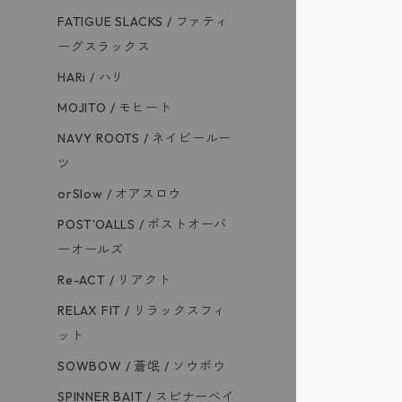
FATIGUE SLACKS / ファティ
ーグスラックス
HARi / ハリ
MOJITO / モヒート
NAVY ROOTS / ネイビールー
ツ
orSlow / オアスロウ
POST'OALLS / ポストオーバ
ーオールズ
Re-ACT / リアクト
RELAX FIT / リラックスフィ
ット
SOWBOW / 蒼氓 / ソウボウ
SPINNER BAIT / スピナーベイ