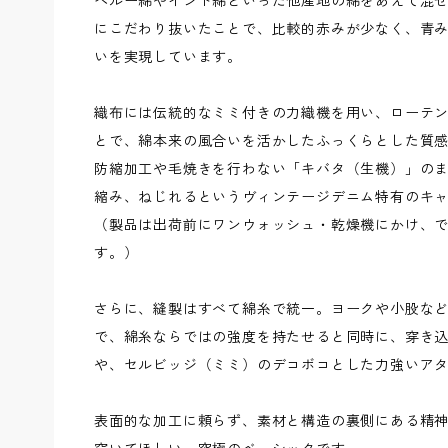
ペルー綿やインド綿といった他産地の綿をあえて混
にこだわり抜いたことで、比較的赤みが少なく、青
いを実現しています。
織布には伝統的なミミ付きの力織機を用い、ローテ
とで、綿本来の風合いを活かしたふっくらとした質
防縮加工や毛焼きを行わない「キバタ（生機）」の
縮み、ねじれるというヴィンテージデニム特有のキ
（製品は出荷前にワンウォッシュ・乾燥機にかけ、
す。）
さらに、縫製はすべて綿糸で統一。ヨークや小股な
で、綿糸ならではの強度を持たせると同時に、穿き
や、セルビッジ（ミミ）のデコボコとした力強いア
表面的な加工に頼らず、素材と構造の裏側にある精