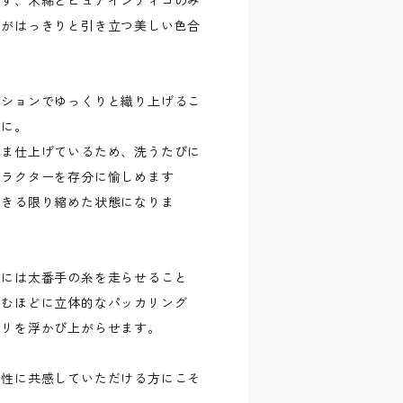
ぜず、米綿とピュアインディゴのみ
みがはっきりと引き立つ美しい色合
ンションでゆっくりと織り上げるこ
感に。
まま仕上げているため、洗うたびに
ャラクターを存分に愉しめます
できる限り縮めた状態になりま
どには太番手の糸を走らせること
込むほどに立体的なパッカリング
タリを浮かび上がらせます。
神性に共感していただける方にこそ