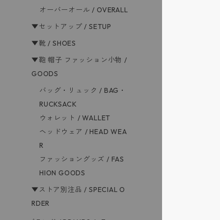
オーバーオール / OVERALL
▼セットアップ / SETUP
▼靴 / SHOES
▼鞄 帽子 ファッション小物 /
GOODS
バッグ・リュック / BAG・
RUCKSACK
ウォレット / WALLET
ヘッドウェア / HEAD WEA
R
ファッショングッズ / FAS
HION GOODS
▼ストア別注品 / SPECIAL O
RDER