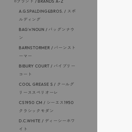
◽️ブランド / BRANDS A-Z
A.G.SPALDING&BROS. / スポ
ルディング
BAG'n'NOUN / バッグンナウ
ン
BARNSTORMER / バーンスト
ーマー
BIBURY COURT / バイブリー
コート
COOL GREASE S / クールグ
リーススペリオーレ
CS1950 CM / シーエス1950
クラシックモダン
D.C.WHITE / ディーシーホワ
イト