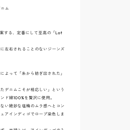
 デニム
案する、定番にして至高の「Lot
行に左右されることのないジーンズ
熱によって「糸から紡ぎ出された」
ったデニムこそが相応しい」という
ンド綿100%を贅沢に使用。
ぎない絶妙な塩梅のムラ感へとコン
ピュアインディゴでロープ染色しま