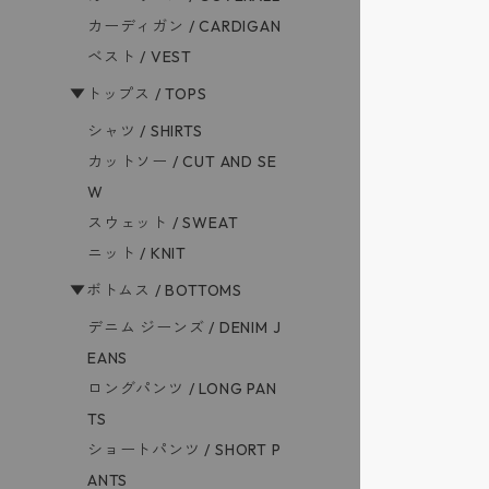
カーディガン / CARDIGAN
ベスト / VEST
▼トップス / TOPS
シャツ / SHIRTS
カットソー / CUT AND SE
W
スウェット / SWEAT
ニット / KNIT
▼ボトムス / BOTTOMS
デニム ジーンズ / DENIM J
EANS
ロングパンツ / LONG PAN
TS
ショートパンツ / SHORT P
ANTS