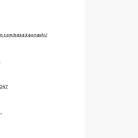
m.com/sasa.kaonashi/
5
7047
す。