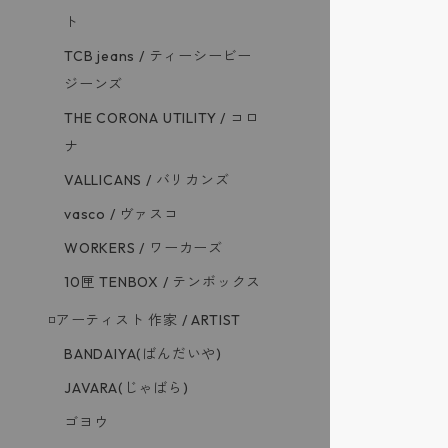
ト
TCB jeans / ティーシービー
ジーンズ
THE CORONA UTILITY / コロ
ナ
VALLICANS / バリカンズ
vasco / ヴァスコ
WORKERS / ワーカーズ
10匣 TENBOX / テンボックス
◽️アーティスト 作家 / ARTIST
BANDAIYA(ばんだいや)
JAVARA(じゃばら)
ゴヨウ