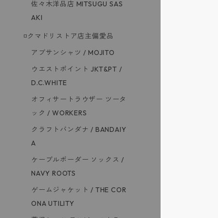
佐々木洋品店 MITSUGU SAS
AKI
◽️クマドリストア店主偏愛品
アブサンシャツ / MOJITO
ウエストポイント JKT&PT /
D.C.WHITE
オフィサートラウザー ツータ
ック / WORKERS
クラフトバンダナ / BANDAIY
A
ケーブルボーダー ソックス /
NAVY ROOTS
ゲームジャケット / THE COR
ONA UTILITY