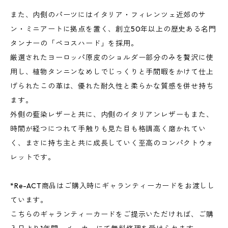
また、内側のパーツにはイタリア・フィレンツェ近郊のサ
ン・ミニアートに拠点を置く、創立50年以上の歴史ある名門
タンナーの「ペコスハード」を採用。
厳選されたヨーロッパ原皮のショルダー部分のみを贅沢に使
用し、植物タンニンなめしでじっくりと手間暇をかけて仕上
げられたこの革は、優れた耐久性と柔らかな質感を併せ持ち
ます。
外側の藍染レザーと共に、内側のイタリアンレザーもまた、
時間が経つにつれて手触りも見た目も格調高く磨かれてい
く、まさに持ち主と共に成長していく至高のコンパクトウォ
レットです。
*Re-ACT商品はご購入時にギャランティーカードをお渡しし
ています。
こちらのギャランティーカードをご提示いただければ、ご購