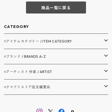
商品一覧に戻る
CATEGORY
◽️アイテムカテゴリー / ITEM CATEGORY
▼アウター / OUTER
◽️ブランド / BRANDS A-Z
コート / COAT
▼トップス / TOPS
A.G.SPALDING&BROS. / スポルディング
◽️アーティスト 作家 / ARTIST
ジャケット / JACKET
シャツ / SHIRTS
▼ボトムス / BOTTOMS
BAG'n'NOUN / バッグンナウン
BANDAIYA(ばんだいや)
◽️クマドリストア店主偏愛品
カバーオール / COVERALL
カットソー / CUT AND SEW
デニム ジーンズ / DENIM JEANS
▼セットアップ / SETUP
BARNSTORMER / バーンストーマー
JAVARA(じゃばら)
アブサンシャツ / MOJITO