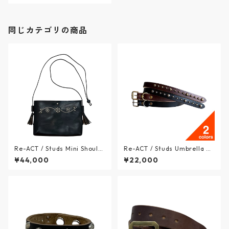
ォレット - INDIGO - RA2507
-003 / リアクト
同じカテゴリの商品
Re-ACT / Studs Mini Should
Re-ACT / Studs Umbrella Na
er Bag - スタッズ ミニショル
rrow Long Belt - スタッズ ア
¥44,000
¥22,000
ダー バッグ クロムエクセルレ
ンブレラ ナロー レザーロング
ザー - BLACK - RA2612-009
ベルト - 2colors / リアクト
RC / リアクト