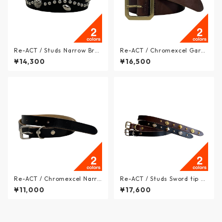
Re-ACT / Studs Narrow Brac
Re-ACT / Chromexcel Garri
e - クロムエクセルレザー ス
son Belt - クロムエクエルレ
¥14,300
¥16,500
タッズナローブレスレット - 2
ザー ギャリソンベルト - 2col
colors - RA2612-003RC / リ
ors - RA2507-011 / リアクト
アクト
Re-ACT / Chromexcel Narro
Re-ACT / Studs Sword tip N
w Belt - クロムエクエル ナロ
arrow Long Belt - スタッズ
¥11,000
¥17,600
ー レザーベルト - 2colors - R
ソードチップ ナロー レザーロ
A2507-010 / リアクト
ングベルト - 2colors - RA261
2-007RC / リアクト