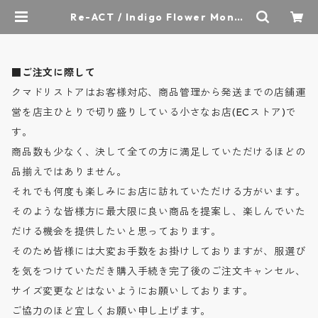
Re-ACT / Indigo Flower Money
Clip Wallet - 藍染レザー(フラワ
ー) マネークリップウォレット - IN
DIGO - RA2507-003 / リアクト |
クマドリストア - オーセンティック
■ご注文に際して
セレクトショップ
クマドリストアはお客様対応、商品管理から発送までの店舗運
営を店主ひとりで切り盛りしている小さなお店(ECストア)で
す。
商品数も少なく、決して全ての方に満足していただけるほどの
品揃えではありません。
それでも何度も楽しみにお店に訪れていただける方がいます。
そのような皆様方に最大限に良い商品を提案し、楽しんでいた
だける機会を提供したいと思っております。
そのため皆様には大変お手数をお掛けしておりますが、服選び
を気をつけていただき購入手続き完了後のご注文キャンセル、
サイズ変更などはないようにお願いしております。
ご協力のほど宜しくお願い申し上げます。