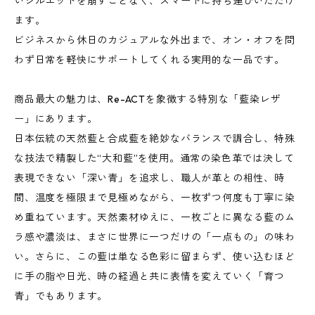
いシルエットを崩すことなく、スマートに持ち運びいただけ
ます。
ビジネスから休日のカジュアルな外出まで、オン・オフを問
わず日常を軽快にサポートしてくれる実用的な一品です。
商品最大の魅力は、Re-ACTを象徴する特別な「藍染レザ
ー」にあります。
日本伝統の天然藍と合成藍を絶妙なバランスで調合し、特殊
な技法で精製した“大和藍”を使用。通常の染色革では決して
表現できない「深い青」を追求し、職人が革との相性、時
間、温度を極限まで見極めながら、一枚ずつ何度も丁寧に染
め重ねています。天然素材ゆえに、一枚ごとに異なる藍のム
ラ感や濃淡は、まさに世界に一つだけの「一点もの」の味わ
い。さらに、この藍は単なる色彩に留まらず、使い込むほど
に手の脂や日光、時の経過と共に表情を変えていく「育つ
青」でもあります。