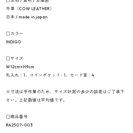
□生地 / 素材 / 生産国
牛革（COW LEATHER）
日本 / made in japan
□カラー
INDIGO
□サイズ
W12cm×H9cm
札入れ：1、コインポケット : 1、カード室：4
※寸法は手作業のため、サイズ計測の多少の誤差はご了承下
さい。上記数値は平均値です。
□商品番号
RA2507-003