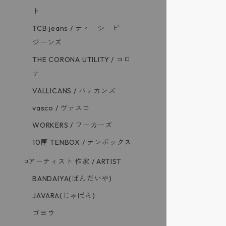
ト
TCB jeans / ティーシービー
ジーンズ
THE CORONA UTILITY / コロ
ナ
VALLICANS / バリカンズ
vasco / ヴァスコ
WORKERS / ワーカーズ
10匣 TENBOX / テンボックス
◽️アーティスト 作家 / ARTIST
BANDAIYA(ばんだいや)
JAVARA(じゃばら)
ゴヨウ