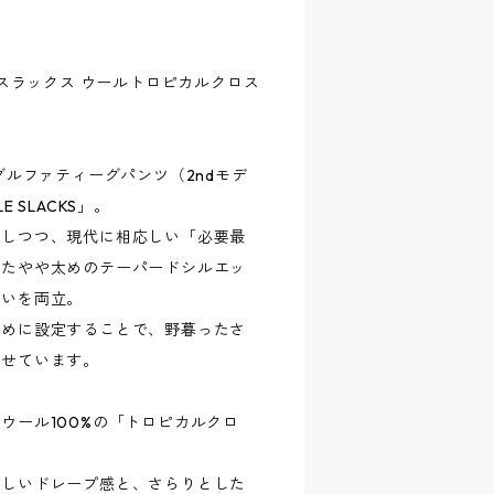
- ジャングルスラックス ウールトロピカルクロス
グルファティーグパンツ（2ndモデ
SLACKS」。
承しつつ、現代に相応しい「必要最
せたやや太めのテーパードシルエッ
まいを両立。
高めに設定することで、野暮ったさ
させています。
ウール100%の「トロピカルクロ
美しいドレープ感と、さらりとした