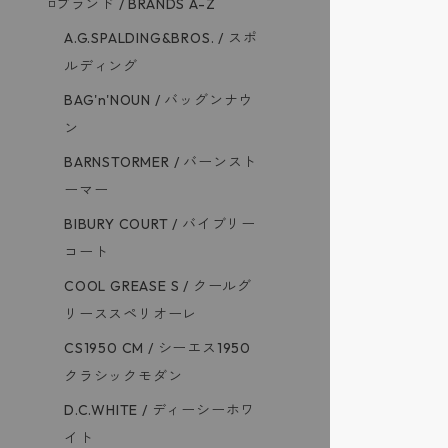
◽️ブランド / BRANDS A-Z
A.G.SPALDING&BROS. / スポ
ルディング
BAG'n'NOUN / バッグンナウ
ン
BARNSTORMER / バーンスト
ーマー
BIBURY COURT / バイブリー
コート
COOL GREASE S / クールグ
リーススペリオーレ
CS1950 CM / シーエス1950
クラシックモダン
D.C.WHITE / ディーシーホワ
イト