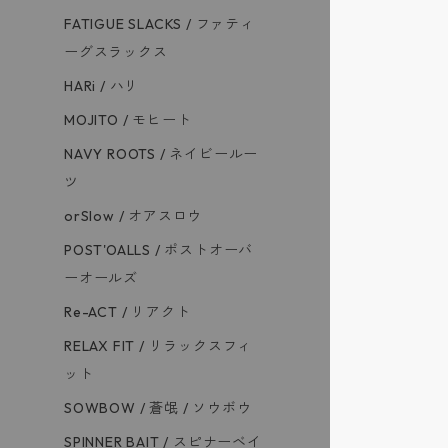
FATIGUE SLACKS / ファティ
ーグスラックス
HARi / ハリ
MOJITO / モヒート
NAVY ROOTS / ネイビールー
ツ
orSlow / オアスロウ
POST'OALLS / ポストオーバ
ーオールズ
Re-ACT / リアクト
RELAX FIT / リラックスフィ
ット
SOWBOW / 蒼氓 / ソウボウ
SPINNER BAIT / スピナーベイ