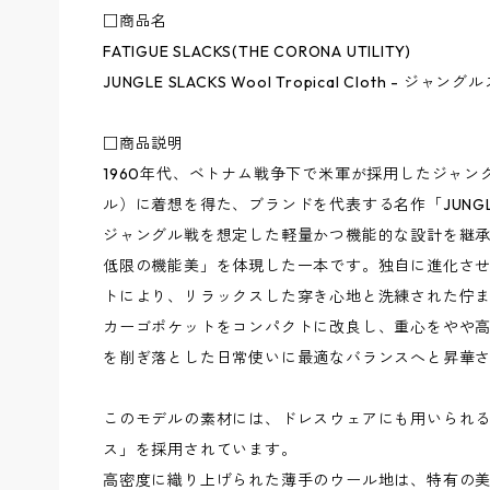
□商品名
FATIGUE SLACKS(THE CORONA UTILITY)
JUNGLE SLACKS Wool Tropical Cloth 
□商品説明
1960年代、ベトナム戦争下で米軍が採用したジャン
ル）に着想を得た、ブランドを代表する名作「JUNGLE 
ジャングル戦を想定した軽量かつ機能的な設計を継
低限の機能美」を体現した一本です。独自に進化さ
トにより、リラックスした穿き心地と洗練された佇
カーゴポケットをコンパクトに改良し、重心をやや
を削ぎ落とした日常使いに最適なバランスへと昇華
このモデルの素材には、ドレスウェアにも用いられる
ス」を採用されています。
高密度に織り上げられた薄手のウール地は、特有の