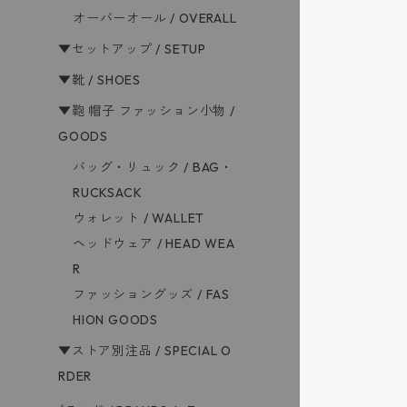
オーバーオール / OVERALL
▼セットアップ / SETUP
▼靴 / SHOES
▼鞄 帽子 ファッション小物 /
GOODS
バッグ・リュック / BAG・
RUCKSACK
ウォレット / WALLET
ヘッドウェア / HEAD WEA
R
ファッショングッズ / FAS
HION GOODS
▼ストア別注品 / SPECIAL O
RDER