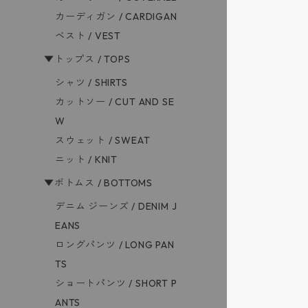
カーディガン / CARDIGAN
ベスト / VEST
▼トップス / TOPS
シャツ / SHIRTS
カットソー / CUT AND SE
W
スウェット / SWEAT
ニット / KNIT
▼ボトムス / BOTTOMS
デニム ジーンズ / DENIM J
EANS
ロングパンツ / LONG PAN
TS
ショートパンツ / SHORT P
ANTS