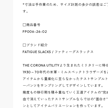
*寸法は手作業のため、サイズ計測の多少の誤差はご
す。
□商品番号
FP006-26-02
□ブランド紹介
FATIGUE SLACKS / ファティーグスラックス
THE CORONA UTILITYより生まれたミリタリ
1930～70年代の米軍・ミルスペックトラウザーズ
アイテムから量産化に至らなかったテストサンプル
ーパンツをサンプリングしてデザインしています。
幾度もの移行期を積み重ねていく王道アイテムの"完
由で消えていったテストサンプルならではの"面白さ
ンとしてアイテムバリエーションを作っています。