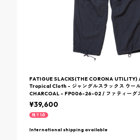
FATIGUE SLACKS(THE CORONA UTILITY) 
Tropical Cloth - ジャングルスラックス ウ
CHARCOAL - FP006-26-02 / ファティ
¥39,600
残り1点
International shipping available