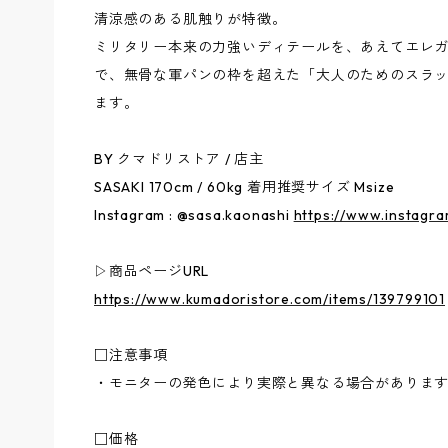
清涼感のある肌触りが特徴。
ミリタリー本来の力強いディテールを、あえてエレ
で、無骨な軍パンの枠を超えた「大人のためのスラ
ます。
BY クマドリストア / 店主
SASAKI 170cm / 60kg 着用推奨サイズ Msize
Instagram : @sasa.kaonashi
https://www.instagra
▷商品ページURL
https://www.kumadoristore.com/items/139799101
□注意事項
・モニターの発色により実際と異なる場合がありま
□価格