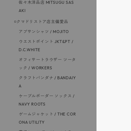
佐々木洋品店 MITSUGU SAS
AKI
◽️クマドリストア店主偏愛品
アブサンシャツ / MOJITO
ウエストポイント JKT&PT /
D.C.WHITE
オフィサートラウザー ツータ
ック / WORKERS
クラフトバンダナ / BANDAIY
A
ケーブルボーダー ソックス /
NAVY ROOTS
ゲームジャケット / THE COR
ONA UTILITY