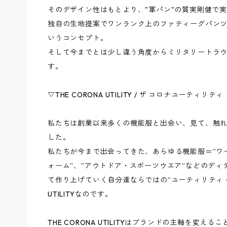
そのデザイン性はもとより、"軍パン"の質実剛健で
独自の生地提案でワンランク上のファティーグパン
いうコンセプト。
そして今までとは少し違う角度からミリタリートラ
す。
▽THE CORONA UTILITY / ザ コロナユーティリティ
私たちは創業以来多くの機能服と出会い、見て、触
した。
私たちが今まで出会ってきた、あらゆる機能服＝”ワ
ォーム”、”アウトドア・スポーツウエア”などのデ
て作り上げていく自分達ならではの”ユーティリティ・ウ
UTILITYなのです。
THE CORONA UTILITYはブランドの主軸を変