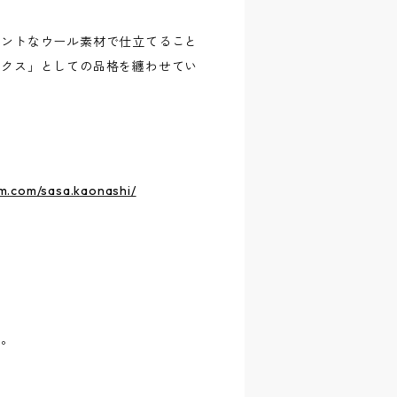
ガントなウール素材で仕立てること
ックス」としての品格を纏わせてい
m.com/sasa.kaonashi/
す。