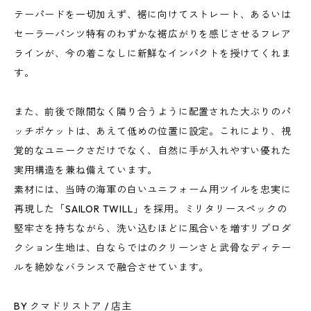
テーパードを一切加えず、裾に向けてストレート、あるいは
セーラーパンツ特有のわずかな裾広がりを感じさせるフレア
ラインが、今の着こなしに新鮮なインパクトを授けてくれま
す。
また、前後で隙間なく隣り合うように配置された大ぶりのパ
ッチポケットは、あえて低めの位置に設定。これにより、視
覚的なユニークさだけでなく、自然に手が入れやすい優れた
実用構造を兼ね備えています。
素材には、当時の海軍の白いユニフォーム用ツイルを忠実に
再現した「SAILOR TWILL」を採用。ミリタリースペックの
堅牢さを持ちながら、洗い込むほどに風合いを増すリプロダ
クション生地は、白ならではのクリーンさと武骨なディテー
ルを絶妙なバランスで融合させています。
BY クマドリストア / 店主