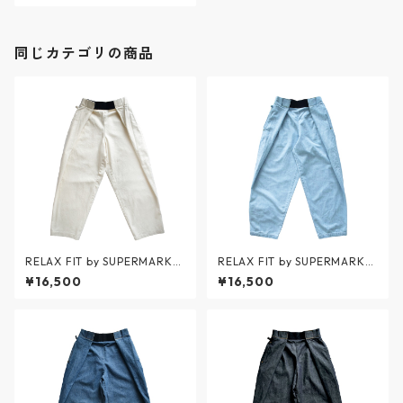
ィリティ ネイビースラックス
セーラーズツイル - WHITE -
FP015-26-02 / ファティーグ
スラックス
同じカテゴリの商品
RELAX FIT by SUPERMARKE
RELAX FIT by SUPERMARKE
T / Denim Beachpants - デ
T / Denim Beachpants ICE
¥16,500
¥16,500
ニムビーチパンツ - OFFWHIT
WASH - デニムビーチパンツ
E(生成り) - No.11 / リラックス
アイスウォッシュ - BLUE - N
フィット バイ スーパーマーケ
o.11 / リラックスフィット バ
ット
イ スーパーマーケット