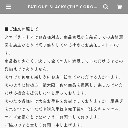
FATIGUE SLACKS(THE CORONA
UTILITY) / UTILITY NAVY SLAC
KS Sailors Twill - ユーティリティ
ネイビースラックス セーラーズツイ
ル - WHITE - FP015-26-02 / フ
■ご注文に際して
ァティーグスラックス | クマドリス
トア - オーセンティックセレクトシ
クマドリストアはお客様対応、商品管理から発送までの店舗運
ョップ
営を店主ひとりで切り盛りしている小さなお店(ECストア)で
す。
商品数も少なく、決して全ての方に満足していただけるほどの
品揃えではありません。
それでも何度も楽しみにお店に訪れていただける方がいます。
そのような皆様方に最大限に良い商品を提案し、楽しんでいた
だける機会を提供したいと思っております。
そのため皆様には大変お手数をお掛けしておりますが、服選び
を気をつけていただき購入手続き完了後のご注文キャンセル、
サイズ変更などはないようにお願いしております。
ご協力のほど宜しくお願い申し上げます。