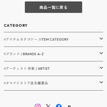
商品一覧に戻る
CATEGORY
◽️アイテムカテゴリー / ITEM CATEGORY
▼アウター / OUTER
◽️ブランド / BRANDS A-Z
コート / COAT
▼トップス / TOPS
A.G.SPALDING&BROS. / スポルディング
◽️アーティスト 作家 / ARTIST
ジャケット / JACKET
シャツ / SHIRTS
▼ボトムス / BOTTOMS
BAG'n'NOUN / バッグンナウン
BANDAIYA(ばんだいや)
◽️クマドリストア店主偏愛品
カバーオール / COVERALL
カットソー / CUT AND SEW
デニム ジーンズ / DENIM JEANS
▼セットアップ / SETUP
BARNSTORMER / バーンストーマー
JAVARA(じゃばら)
アブサンシャツ / MOJITO