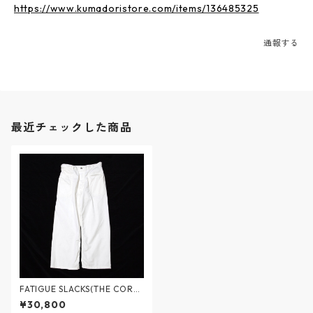
https://www.kumadoristore.com/items/136485325
通報する
最近チェックした商品
FATIGUE SLACKS(THE CORO
NA UTILITY) / UTILITY NAVY
¥30,800
SLACKS Sailors Twill - ユーテ