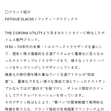
□ブランド紹介
FATIGUE SLACKS / ファティーグスラックス
THE CORONA UTILITYより生まれたミリタリーに特化したボ
トムス専門ブランド。
1930～70年代の米軍・ミルスペックトラウザーズを基にし
て、歴史に残る普遍的な王道アイテムから量産化に至らなか
ったテストサンプルトラウザーズまで、様々なミリタリーパ
ンツをサンプリングしてデザインしています。
幾度もの移行期を積み重ねていく王道アイテムの"完成
度"と、量産化できない様々な理由で消えていったテストサン
プルならではの"面白さ"を紐づけし、ボトムス限定のライン
としてアイテムバリエーションを作っています。
そのデザイン性はもとより、"軍パン"の質実剛健で実用的な
特徴を取り入れ、ブランド独自の生地提案でワンランク上の