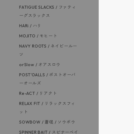
FATIGUE SLACKS / ファティ
ーグスラックス
HARi / ハリ
MOJITO / モヒート
NAVY ROOTS / ネイビールー
ツ
orSlow / オアスロウ
POST'OALLS / ポストオーバ
ーオールズ
Re-ACT / リアクト
RELAX FIT / リラックスフィ
ット
SOWBOW / 蒼氓 / ソウボウ
SPINNER BAIT / スピナーベイ