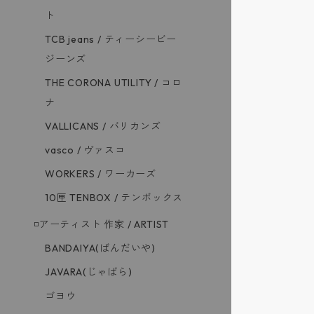
ト
TCB jeans / ティーシービー
ジーンズ
THE CORONA UTILITY / コロ
ナ
VALLICANS / バリカンズ
vasco / ヴァスコ
WORKERS / ワーカーズ
10匣 TENBOX / テンボックス
◽️アーティスト 作家 / ARTIST
BANDAIYA(ばんだいや)
JAVARA(じゃばら)
ゴヨウ