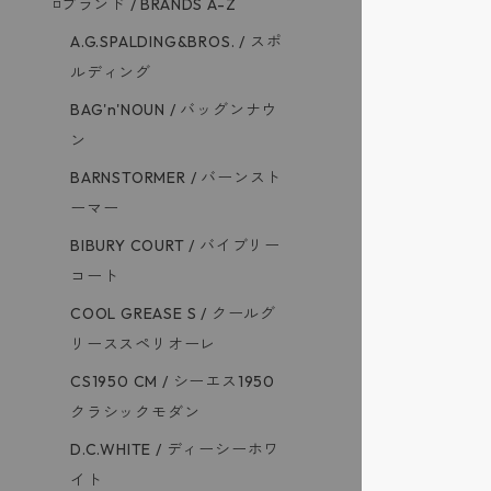
◽️ブランド / BRANDS A-Z
A.G.SPALDING&BROS. / スポ
ルディング
BAG'n'NOUN / バッグンナウ
ン
BARNSTORMER / バーンスト
ーマー
BIBURY COURT / バイブリー
コート
COOL GREASE S / クールグ
リーススペリオーレ
CS1950 CM / シーエス1950
クラシックモダン
D.C.WHITE / ディーシーホワ
イト