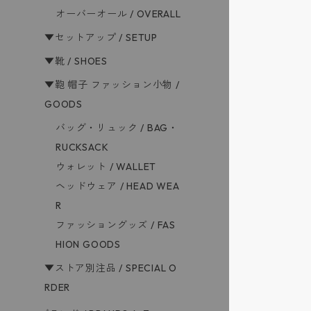
オーバーオール / OVERALL
▼セットアップ / SETUP
▼靴 / SHOES
▼鞄 帽子 ファッション小物 /
GOODS
バッグ・リュック / BAG・
RUCKSACK
ウォレット / WALLET
ヘッドウェア / HEAD WEA
R
ファッショングッズ / FAS
HION GOODS
▼ストア別注品 / SPECIAL O
RDER