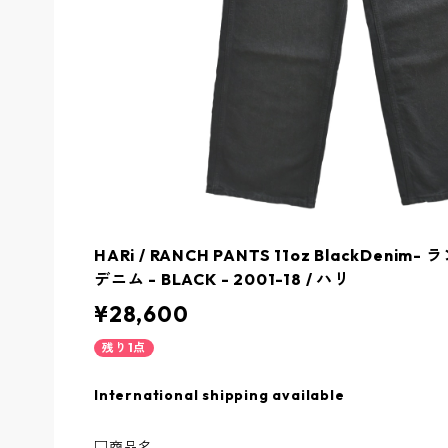
HARi / RANCH PANTS 11oz BlackDen
デニム - BLACK - 2001-18 / ハリ
¥28,600
残り1点
International shipping available
□商品名