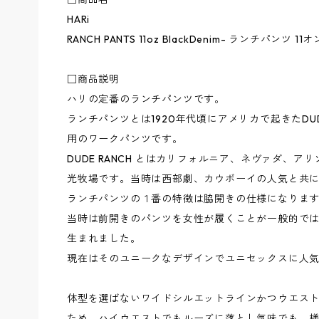
HARi
RANCH PANTS 11oz BlackDenim- ランチパンツ
□商品説明
ハリの定番のランチパンツです。
ランチパンツとは1920年代頃にアメリカで起きたDUD
用のワークパンツです。
DUDE RANCH とはカリフォルニア、ネヴァダ、
光牧場です。当時は西部劇、カウボーイの人気と共
ランチパンツの１番の特徴は脇開きの仕様になりま
当時は前開きのパンツを女性が履くことが一般的で
生まれました。
現在はそのユニークなデザインでユニセックスに人
体型を選ばないワイドシルエットラインかつウエスト
ため、ハイウエストでもルーズに落とし気味でも、