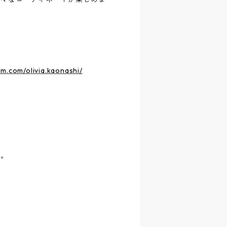
m.com/olivia.kaonashi/
す。