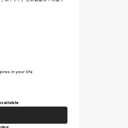
ires in your life
available
方向け