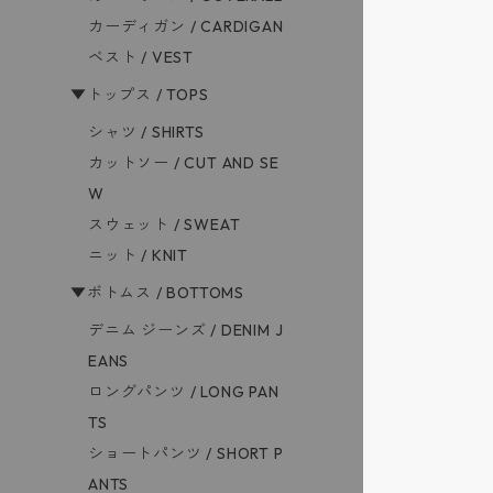
カーディガン / CARDIGAN
ベスト / VEST
▼トップス / TOPS
シャツ / SHIRTS
カットソー / CUT AND SE
W
スウェット / SWEAT
ニット / KNIT
▼ボトムス / BOTTOMS
デニム ジーンズ / DENIM J
EANS
ロングパンツ / LONG PAN
TS
ショートパンツ / SHORT P
ANTS