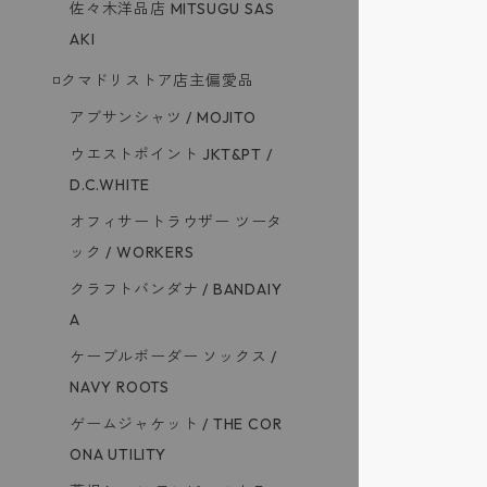
佐々木洋品店 MITSUGU SAS
AKI
◽️クマドリストア店主偏愛品
アブサンシャツ / MOJITO
ウエストポイント JKT&PT /
D.C.WHITE
オフィサートラウザー ツータ
ック / WORKERS
クラフトバンダナ / BANDAIY
A
ケーブルボーダー ソックス /
NAVY ROOTS
ゲームジャケット / THE COR
ONA UTILITY