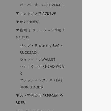
オーバーオール / OVERALL
▼セットアップ / SETUP
▼靴 / SHOES
▼鞄 帽子 ファッション小物 /
GOODS
バッグ・リュック / BAG・
RUCKSACK
ウォレット / WALLET
ヘッドウェア / HEAD WEA
R
ファッショングッズ / FAS
HION GOODS
▼ストア別注品 / SPECIAL O
RDER