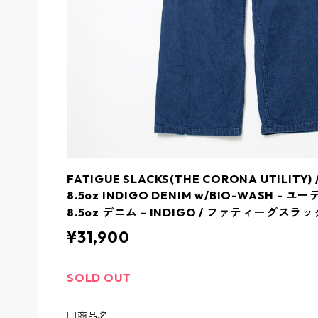
FATIGUE SLACKS(THE CORONA UTILITY) /
8.5oz INDIGO DENIM w/BIO-WASH
8.5oz デニム - INDIGO / ファティーグスラ
¥31,900
SOLD OUT
□商品名