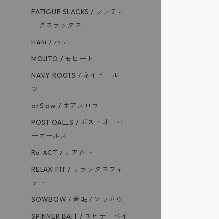
FATIGUE SLACKS / ファティ
ーグスラックス
HARi / ハリ
MOJITO / モヒート
NAVY ROOTS / ネイビールー
ツ
orSlow / オアスロウ
POST'OALLS / ポストオーバ
ーオールズ
Re-ACT / リアクト
RELAX FIT / リラックスフィ
ット
SOWBOW / 蒼氓 / ソウボウ
SPINNER BAIT / スピナーベイ