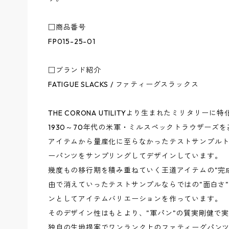
□商品番号
FP015-25-01
□ブランド紹介
FATIGUE SLACKS / ファティーグスラックス
THE CORONA UTILITYより生まれたミリタリ
1930～70年代の米軍・ミルスペックトラウザーズ
アイテムから量産化に至らなかったテストサンプル
ーパンツをサンプリングしてデザインしています。
幾度もの移行期を積み重ねていく王道アイテムの"完
由で消えていったテストサンプルならではの"面白さ
ンとしてアイテムバリエーションを作っています。
そのデザイン性はもとより、"軍パン"の質実剛健で
独自の生地提案でワンランク上のファティーグパン