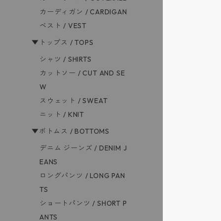
カーディガン / CARDIGAN
ベスト / VEST
▼トップス / TOPS
シャツ / SHIRTS
カットソー / CUT AND SE
W
スウェット / SWEAT
ニット / KNIT
▼ボトムス / BOTTOMS
デニム ジーンズ / DENIM J
EANS
ロングパンツ / LONG PAN
TS
ショートパンツ / SHORT P
ANTS