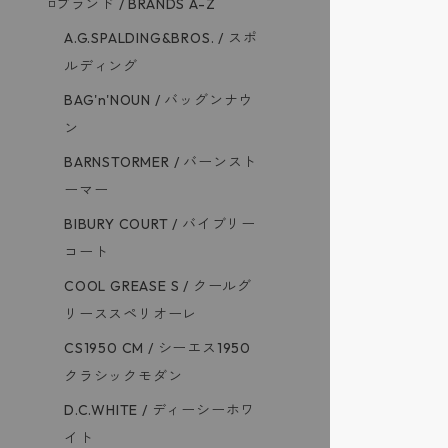
◽️ブランド / BRANDS A-Z
A.G.SPALDING&BROS. / スポ
ルディング
BAG'n'NOUN / バッグンナウ
ン
BARNSTORMER / バーンスト
ーマー
BIBURY COURT / バイブリー
コート
COOL GREASE S / クールグ
リーススペリオーレ
CS1950 CM / シーエス1950
クラシックモダン
D.C.WHITE / ディーシーホワ
イト