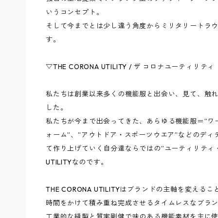
いうコンセプト。
そして今までとは少し違う角度からミリタリートラ
す。
▽THE CORONA UTILITY / ザ コロナユーティリティ
私たちは創業以来多くの機能服と出会い、見て、触
した。
私たちが今まで出会ってきた、あらゆる機能服＝”ワ
ォーム”、”アウトドア・スポーツウエア”などのデ
て作り上げていく自分達ならではの”ユーティリティ・ウ
UTILITYなのです。
THE CORONA UTILITYはブランドの主軸を変
時間をかけて積み重ね完成させるタイムレスなブラ
工業的な縫製と質実剛健で味のある機能素材を主に