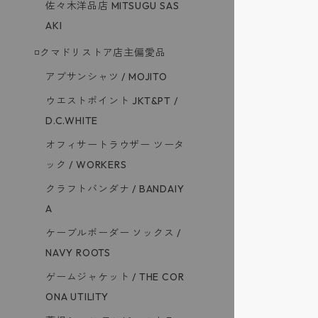
佐々木洋品店 MITSUGU SAS
AKI
◽️クマドリストア店主偏愛品
アブサンシャツ / MOJITO
ウエストポイント JKT&PT /
D.C.WHITE
オフィサートラウザー ツータ
ック / WORKERS
クラフトバンダナ / BANDAIY
A
ケーブルボーダー ソックス /
NAVY ROOTS
ゲームジャケット / THE COR
ONA UTILITY