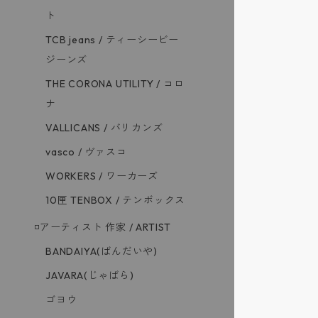
ト
TCB jeans / ティーシービー
ジーンズ
THE CORONA UTILITY / コロ
ナ
VALLICANS / バリカンズ
vasco / ヴァスコ
WORKERS / ワーカーズ
10匣 TENBOX / テンボックス
◽️アーティスト 作家 / ARTIST
BANDAIYA(ばんだいや)
JAVARA(じゃばら)
ゴヨウ