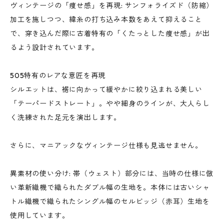
ヴィンテージの「痩せ感」を再現: サンフォライズド（防縮）
加工を施しつつ、緯糸の打ち込み本数をあえて抑えること
で、穿き込んだ際に古着特有の「くたっとした痩せ感」が出
るよう設計されています。
505特有のレアな意匠を再現
シルエットは、裾に向かって緩やかに絞り込まれる美しい
「テーパードストレート」。やや細身のラインが、大人らし
く洗練された足元を演出します。
さらに、マニアックなヴィンテージ仕様も見逃せません。
異素材の使い分け: 帯（ウェスト）部分には、当時の仕様に倣
い革新織機で織られたダブル幅の生地を。本体には古いシャ
トル織機で織られたシングル幅のセルビッジ（赤耳）生地を
使用しています。