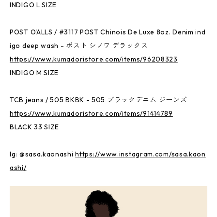
INDIGO L SIZE
POST O'ALLS / #3117 POST Chinois De Luxe 8oz. Denim ind
igo deep wash - ポスト シノワ デラックス
https://www.kumadoristore.com/items/96208323
INDIGO M SIZE
TCB jeans / 505 BKBK - 505 ブラックデニム ジーンズ
https://www.kumadoristore.com/items/91414789
BLACK 33 SIZE
Ig: @sasa.kaonashi
https://www.instagram.com/sasa.kaon
ashi/