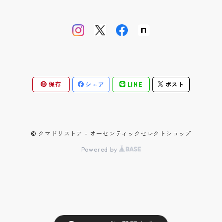
カバーオール / COVERALL
カットソー / CUT AND SEW
デニム ジーンズ / DENIM JEANS
▼セットアップ / SETUP
BARNSTORMER / バーンストーマー
JAVARA(じゃばら)
アブサンシャツ / MOJITO
カーディガン / CARDIGAN
スウェット / SWEAT
ロングパンツ / LONG PANTS
▼靴 / SHOES
BIBURY COURT / バイブリーコート
ゴヨウ
ウエストポイント JKT&PT / D.C.WHITE
ベスト / VEST
ニット / KNIT
ショートパンツ / SHORT PANTS
▼鞄 帽子 ファッション小物 / GOODS
COOL GREASE S / クールグリーススペリオーレ
佐々木洋品店 MITSUGU SASAKI
オフィサートラウザー ツータック / WORKERS
保存
シェア
LINE
ポスト
オーバーオール / OVERALL
バッグ・リュック / BAG・RUCKSACK
▼ストア別注品 / SPECIAL ORDER
CS1950 CM / シーエス1950クラシックモダン
クラフトバンダナ / BANDAIYA
ウォレット / WALLET
D.C.WHITE / ディーシーホワイト
ケーブルボーダー ソックス / NAVY ROOTS
© クマドリストア - オーセンティックセレクトショップ
Powered by
ヘッドウェア / HEAD WEAR
FATIGUE SLACKS / ファティーグスラックス
ゲームジャケット / THE CORONA UTILITY
ファッショングッズ / FASHION GOODS
HARi / ハリ
蒼氓シャツ ワンピースカラー / SOWBOW