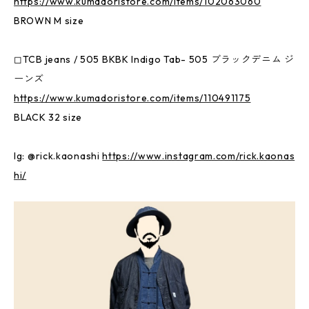
https://www.kumadoristore.com/items/102063060
BROWN M size
◻︎TCB jeans / 505 BKBK Indigo Tab- 505 ブラックデニム ジ
ーンズ
https://www.kumadoristore.com/items/110491175
BLACK 32 size
Ig: @rick.kaonashi
https://www.instagram.com/rick.kaonas
hi/