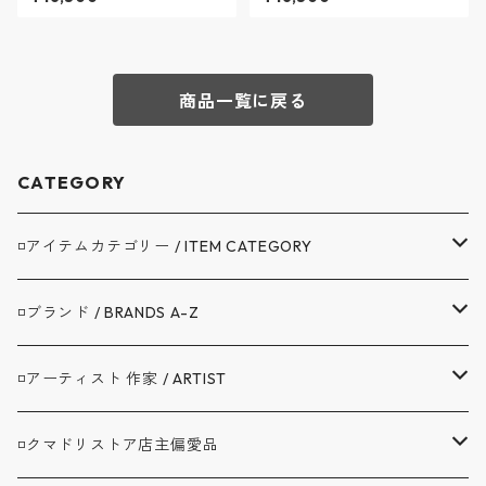
WASH - デニムビーチパンツ
WASH - デニムビーチパンツ
ユーズドウォッシュ - BLACK
ワンウォッシュ - BLACK - No.
- No.11 / リラックスフィット
11 / リラックスフィット バイ
バイ スーパーマーケット
スーパーマーケット
商品一覧に戻る
CATEGORY
◽️アイテムカテゴリー / ITEM CATEGORY
▼アウター / OUTER
◽️ブランド / BRANDS A-Z
コート / COAT
▼トップス / TOPS
A.G.SPALDING&BROS. / スポルディング
◽️アーティスト 作家 / ARTIST
ジャケット / JACKET
シャツ / SHIRTS
▼ボトムス / BOTTOMS
BAG'n'NOUN / バッグンナウン
BANDAIYA(ばんだいや)
◽️クマドリストア店主偏愛品