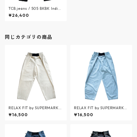
TCB jeans / 505 BKBK Indig
o Tab - 505 ブラックデニム
¥26,400
ジーンズ - BLACK / ティーシ
ービージーンズ
同じカテゴリの商品
RELAX FIT by SUPERMARKE
RELAX FIT by SUPERMARKE
T / Denim Beachpants - デ
T / Denim Beachpants ICE
¥16,500
¥16,500
ニムビーチパンツ - OFFWHIT
WASH - デニムビーチパンツ
E(生成り) - No.11 / リラックス
アイスウォッシュ - BLUE - N
フィット バイ スーパーマーケ
o.11 / リラックスフィット バ
ット
イ スーパーマーケット