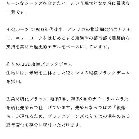
リーンなジーンズを穿きたい」という現代的な気分に最適な
一着です。
そのルーツは1960年代後半。アメリカの物流網の発展ととも
に、ニューヨークをはじめとする東海岸の都市部で爆発的な
支持を集めた歴史的モデルをベースにしています。
拘りの12oz 縦横ブラックデニム
生地には、米綿を主体とした12オンスの縦横ブラックデニム
を採用。
先染め硫化ブラック: 縦糸7番、緯糸9番のナチュラルムラ糸
を硫化先染めで仕上げています。先染めならではの「縦落
ち」が現れるため、ブラックジーンズならではの深みのある
経年変化を存分に堪能いただけます。