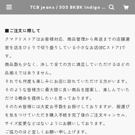
TCB jeans / 505 BKBK Indigo T
ab - 505 ブラックデニム ジーンズ
- BLACK / ティーシービージーンズ
| クマドリストア - オーセンティッ
クセレクトショップ
■ご注文に際して
クマドリストアはお客様対応、商品管理から発送までの店舗運
営を店主ひとりで切り盛りしている小さなお店(ECストア)で
す。
商品数も少なく、決して全ての方に満足していただけるほどの
品揃えではありません。
それでも何度も楽しみにお店に訪れていただける方がいます。
そのような皆様方に最大限に良い商品を提案し、楽しんでいた
だける機会を提供したいと思っております。
そのため皆様には大変お手数をお掛けしておりますが、服選び
を気をつけていただき購入手続き完了後のご注文キャンセル、
サイズ変更などはないようにお願いしております。
ご協力のほど宜しくお願い申し上げます。