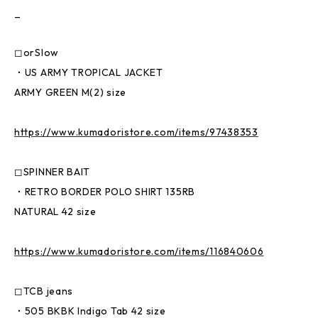
_
◻︎orSlow
・US ARMY TROPICAL JACKET
ARMY GREEN M(2) size
https://www.kumadoristore.com/items/97438353
◻︎SPINNER BAIT
・RETRO BORDER POLO SHIRT 135RB
NATURAL 42 size
https://www.kumadoristore.com/items/116840606
◻︎TCB jeans
・505 BKBK Indigo Tab 42 size