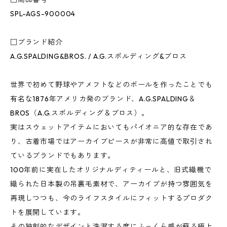
SPL-AGS-900004
□ブランド紹介
A.G.SPALDING&BROS. / A.G.スポルディング&ブロス
世界で初めて野球やアメフトなどのボールを作ったことでも
有名な1876年アメリカ発のブランド、A.G.SPALDING＆
BROS（A.G.スポルディング＆ブロス）。
実はスウェットアイテムにおいてもパイオニア的な存在であ
り、古着市場ではアーカイブピースが非常に高値で取引され
ているブランドでもあります。
100年前に実在したオリジナルディティールと、旧式織機で
織られた日本製の吊裏毛素材で、アーカイブが持つ雰囲気を
再現しつつも、今のライフスタイルにフィットするプロダク
トを展開しています。
その独創的なデザインと洗濯する度にふっくら感が蘇る極上