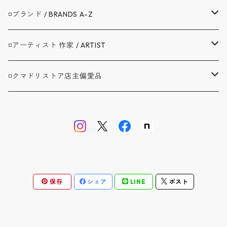
▼アウター / OUTER
◽️ブランド / BRANDS A-Z
コート / COAT
▼トップス / TOPS
A.G.SPALDING&BROS. / スポルディング
◽️アーティスト 作家 / ARTIST
ジャケット / JACKET
シャツ / SHIRTS
▼ボトムス / BOTTOMS
BAG'n'NOUN / バッグンナウン
BANDAIYA(ばんだいや)
◽️クマドリストア店主偏愛品
カバーオール / COVERALL
カットソー / CUT AND SEW
デニム ジーンズ / DENIM JEANS
▼セットアップ / SETUP
BARNSTORMER / バーンストーマー
JAVARA(じゃばら)
アブサンシャツ / MOJITO
カーディガン / CARDIGAN
スウェット / SWEAT
ロングパンツ / LONG PANTS
▼靴 / SHOES
BIBURY COURT / バイブリーコート
ゴヨウ
ウエストポイント JKT&PT / D.C.WHITE
ベスト / VEST
ニット / KNIT
ショートパンツ / SHORT PANTS
▼鞄 帽子 ファッション小物 / GOODS
COOL GREASE S / クールグリーススペリオーレ
佐々木洋品店 MITSUGU SASAKI
オフィサートラウザー ツータック / WORKERS
保存
シェア
LINE
ポスト
オーバーオール / OVERALL
バッグ・リュック / BAG・RUCKSACK
▼ストア別注品 / SPECIAL ORDER
CS1950 CM / シーエス1950クラシックモダン
クラフトバンダナ / BANDAIYA
ウォレット / WALLET