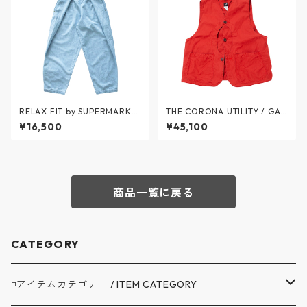
RELAX FIT by SUPERMARKE
THE CORONA UTILITY / GA
T / Denim Beachpants ICE
ME VEST Combed Yarn Gab
¥16,500
¥45,100
WASH - デニムビーチパンツ
ardine w/BIO-WASH - ゲー
アイスウォッシュ - BLUE - N
ムベスト - RED - CV002-26
o.11 / リラックスフィット バ
-09 / ザ コロナユーティリテ
イ スーパーマーケット
ィ
商品一覧に戻る
CATEGORY
◽️アイテムカテゴリー / ITEM CATEGORY