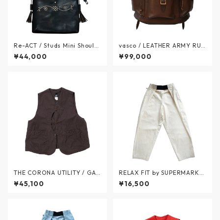
Re-ACT / Studs Mini Should
vasco / LEATHER ARMY RUC
er Bag - スタッズ ミニショル
KSACK - レザー アーミー リュ
¥44,000
¥99,000
ダー バッグ クロムエクセルレ
ックサック - BROWN - VS-2
ザー - BLACK - RA2612-009
04L / ヴァスコ
RC / リアクト
THE CORONA UTILITY / GA
RELAX FIT by SUPERMARKE
ME VEST Combed Yarn Gab
T / Denim Beachpants - デ
¥45,100
¥16,500
ardine w/BIO-WASH - ゲー
ニムビーチパンツ - OFFWHIT
ムベスト - CHOCOLATE BRO
E(生成り) - No.11 / リラックス
WN - CV002-26-08 / ザ コ
フィット バイ スーパーマーケ
ロナユーティリティ
ット