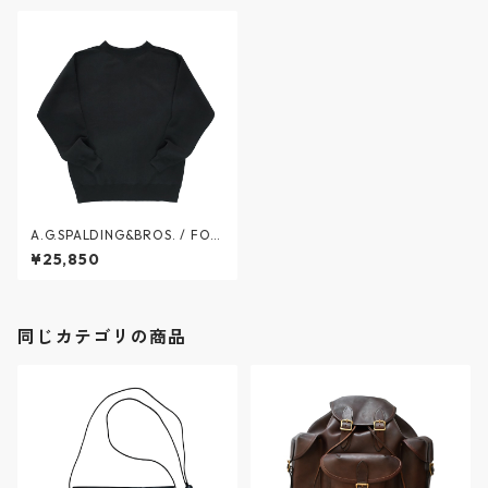
A.G.SPALDING&BROS. / FOO
TBALL SWEAT SHIRTS - フッ
¥25,850
トボール スウェット - BLACK
- SPL-AGS-900004 / A.G.ス
ポルディング&ブロス
同じカテゴリの商品