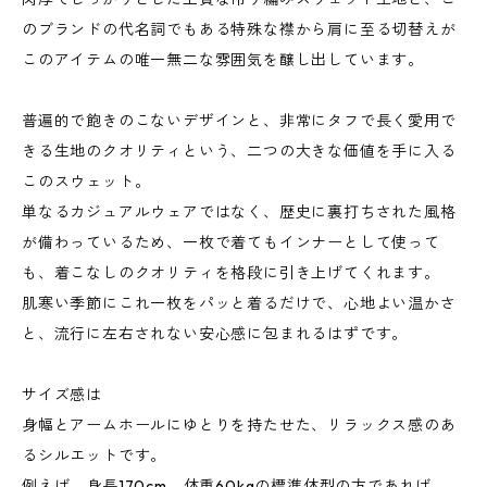
のブランドの代名詞でもある特殊な襟から肩に至る切替えが
このアイテムの唯一無二な雰囲気を醸し出しています。
普遍的で飽きのこないデザインと、非常にタフで長く愛用で
きる生地のクオリティという、二つの大きな価値を手に入る
このスウェット。
単なるカジュアルウェアではなく、歴史に裏打ちされた風格
が備わっているため、一枚で着てもインナーとして使って
も、着こなしのクオリティを格段に引き上げてくれます。
肌寒い季節にこれ一枚をパッと着るだけで、心地よい温かさ
と、流行に左右されない安心感に包まれるはずです。
サイズ感は
身幅とアームホールにゆとりを持たせた、リラックス感のあ
るシルエットです。
例えば、身長170cm、体重60kgの標準体型の方であれば、