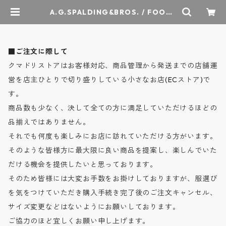
A.G.SPALDING&BROS. / FOOTB
ALL SWEAT SHIRTS - フットボー
ル スウェット - BLACK - SPL-AG
S-900004 / A.G.スポルディング&
ブロス | クマドリストア - オーセン
■ご注文に際して
ティックセレクトショップ
クマドリストアはお客様対応、商品管理から発送までの店舗運
営を店主ひとりで切り盛りしている小さなお店(ECストア)で
す。
商品数も少なく、決して全ての方に満足していただけるほどの
品揃えではありません。
それでも何度も楽しみにお店に訪れていただける方がいます。
そのような皆様方に最大限に良い商品を提案し、楽しんでいた
だける機会を提供したいと思っております。
そのため皆様には大変お手数をお掛けしておりますが、服選び
を気をつけていただき購入手続き完了後のご注文キャンセル、
サイズ変更などはないようにお願いしております。
ご協力のほど宜しくお願い申し上げます。